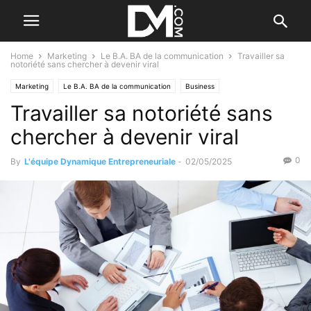
Home
Marketing
Le B.A. BA de la communication
Travailler sa
notoriété sans chercher à devenir viral
Marketing
Le B.A. BA de la communication
Business
Travailler sa notoriété sans
Valorisation d'entreprise
chercher à devenir viral
0
By
L'équipe Dynamique Entrepreneuriale
-
02/05/2025