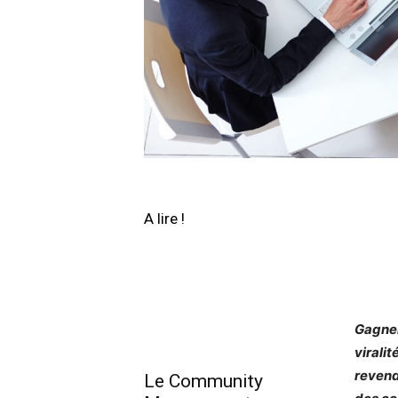
A lire !
Gagner
virali
revend
Le Community