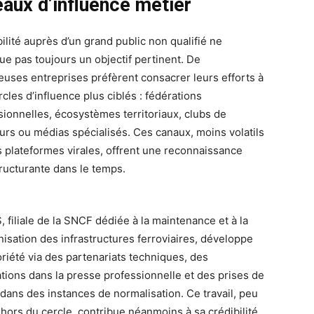
eaux d’influence métier
bilité auprès d’un grand public non qualifié ne
tue pas toujours un objectif pertinent. De
uses entreprises préfèrent consacrer leurs efforts à
cles d’influence plus ciblés : fédérations
sionnelles, écosystèmes territoriaux, clubs de
urs ou médias spécialisés. Ces canaux, moins volatils
s plateformes virales, offrent une reconnaissance
tructurante dans le temps.
 filiale de la SNCF dédiée à la maintenance et à la
isation des infrastructures ferroviaires, développe
oriété via des partenariats techniques, des
ations dans la presse professionnelle et des prises de
 dans des instances de normalisation. Ce travail, peu
 hors du cercle, contribue néanmoins à sa crédibilité