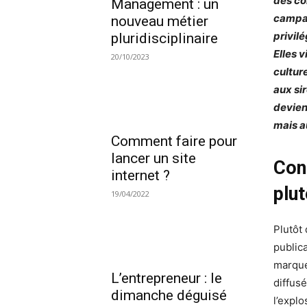
des co
Management : un
campag
nouveau métier
privil
pluridisciplinaire
Elles 
20/10/2023
cultur
aux sir
devient
mais a
Comment faire pour
lancer un site
Con
internet ?
plut
19/04/2022
Plutôt 
public
marque
L’entrepreneur : le
diffus
dimanche déguisé
l’explo