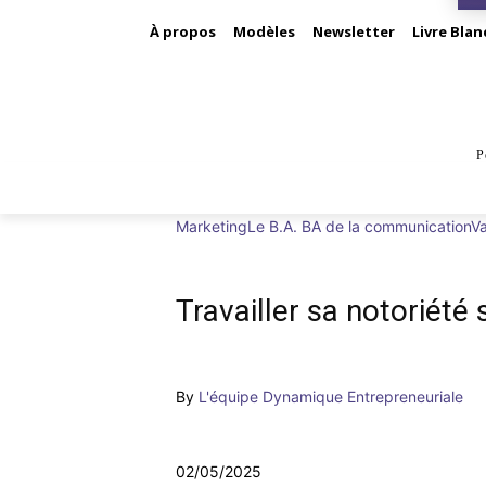
À propos
Modèles
Newsletter
Livre Blan
P
BUS
Marketing
Le B.A. BA de la communication
Va
Travailler sa notoriété 
By
L'équipe Dynamique Entrepreneuriale
02/05/2025