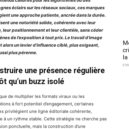
ntenus calibrés pour les algorithmes ou des
nes éclairs sur les réseaux sociaux, ces marques
égient une approche patiente, ancrée dans la durée.
visent une notoriété solide, cohérente avec leur
e, leur positionnement et leur clientèle, sans céder
ènes de l’exposition à tout prix. Le travail d’image
Me
 alors un levier d’influence ciblé, plus exigeant,
cr
ussi plus pérenne.
la
07/
struire une présence régulière
ôt qu’un buzz isolé
que de multiplier les formats viraux ou les
ations à fort potentiel d’engagement, certaines
s privilégient une ligne éditoriale cohérente,
ée à un rythme stable. Cette stratégie ne cherche pas
sion ponctuelle, mais la construction d’une