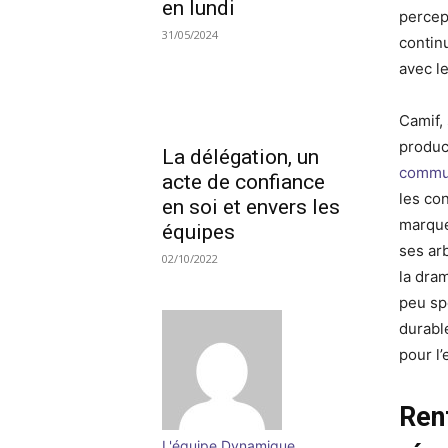
en lundi
percep
31/05/2024
contin
avec le
Camif,
produc
La délégation, un
commu
acte de confiance
les con
en soi et envers les
marque
équipes
ses ar
02/10/2022
la dram
peu sp
durable
pour l’
Renf
L'équipe Dynamique