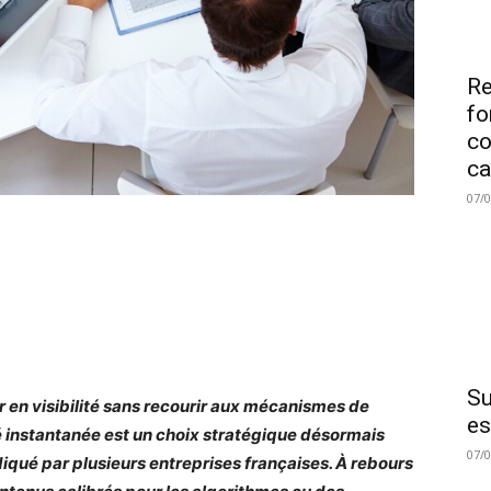
Re
fo
co
ca
07/
Su
 en visibilité sans recourir aux mécanismes de
es
té instantanée est un choix stratégique désormais
07/
iqué par plusieurs entreprises françaises. À rebours