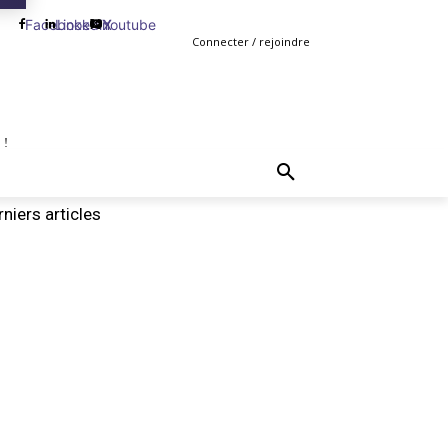
Facebook
Linkedin
Youtube
X
Connecter / rejoindre
 !
TING
GESTION
VENTE
PLUS
MORE
niers articles