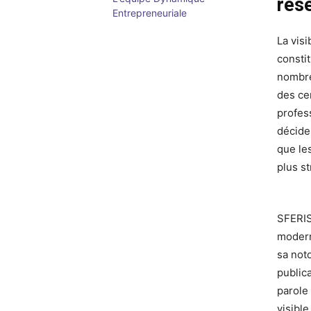
rés
Entrepreneuriale
La visi
consti
nombre
des cer
profes
décide
que le
plus s
SFERIS,
modern
sa not
public
parole
visible