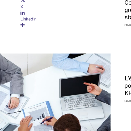
Co
X
gr
st
Linkedin
08/
L’
po
KP
08/