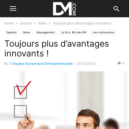
Home
Gestion
Gérer
Toujours plus d’avantages innovants !
Gestion
Gérer
Management
Le B.A. BA des RH
Les motivations
Toujours plus d’avantages
Motiver ses salariés
Personnel
Santé et bien-être
innovants !
0
By
L'équipe Dynamique Entrepreneuriale
-
21/10/2023