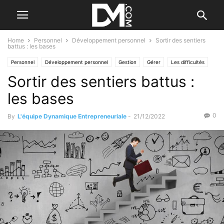
Home
Personnel
Développement personnel
Sortir des sentiers
battus : les bases
Personnel
Développement personnel
Gestion
Gérer
Les difficultés
Sortir des sentiers battus :
les bases
0
By
L'équipe Dynamique Entrepreneuriale
-
21/12/2022