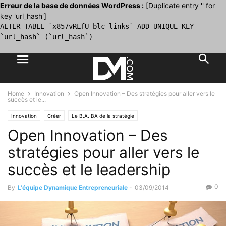
Erreur de la base de données WordPress :
[Duplicate entry '' for
key 'url_hash']
ALTER TABLE `x857vRLfU_blc_links` ADD UNIQUE KEY
`url_hash` (`url_hash`)
Home
Innovation
Open Innovation – Des stratégies pour aller vers le
succès et le...
Innovation
Créer
Le B.A. BA de la stratégie
Open Innovation – Des
stratégies pour aller vers le
succès et le leadership
0
By
L'équipe Dynamique Entrepreneuriale
-
03/09/2014