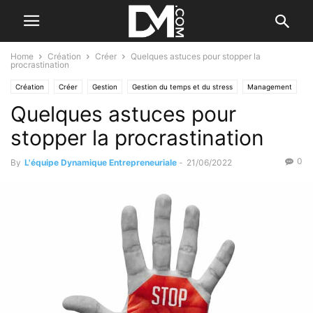
Home
Création
Créer
Quelques astuces pour stopper la
procrastination
Création
Créer
Gestion
Gestion du temps et du stress
Management
Quelques astuces pour
Les qualités de l'entrepreneur
stopper la procrastination
0
By
L'équipe Dynamique Entrepreneuriale
-
21/06/2022