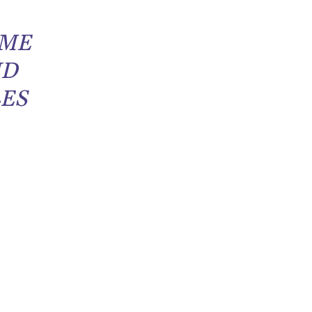
MME
ND
LES