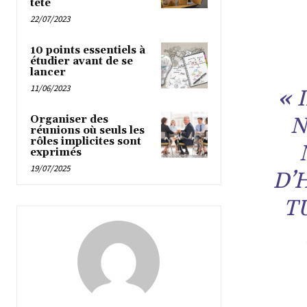
tête
22/07/2023
10 points essentiels à
étudier avant de se
lancer
11/06/2023
«
N
Organiser des
réunions où seuls les
rôles implicites sont
exprimés
19/07/2025
D’
T