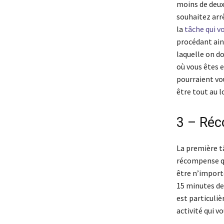
moins de deux 
souhaitez arr
la
tâche qui vo
procédant ains
laquelle on do
où vous êtes e
pourraient vo
être tout au l
3 – Réc
La première tâ
récompense qu
être n’import
15 minutes de 
est particuli
activité qui v