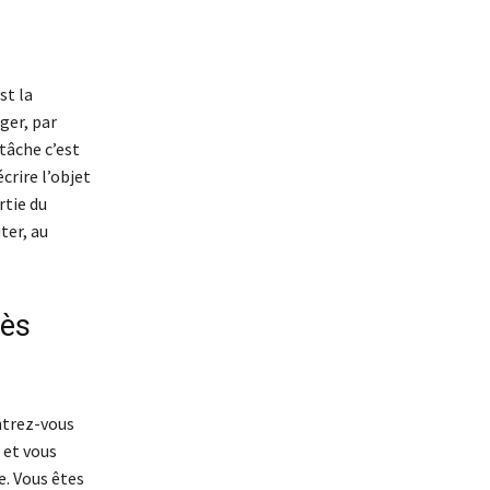
st la
ger, par
tâche c’est
crire l’objet
rtie du
ter, au
rès
ntrez-vous
 et vous
e. Vous êtes