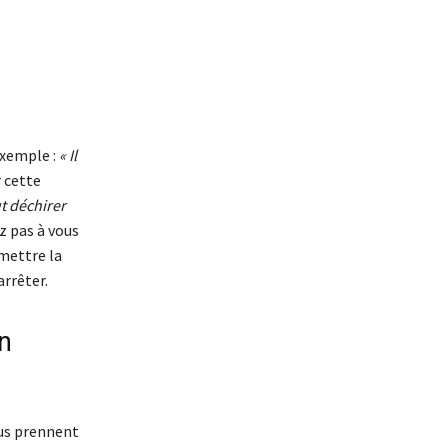
exemple :
« Il
 cette
ut déchirer
ez pas à vous
mettre la
arrêter.
n
ous prennent