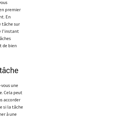
vous
 en premier
nt. En
e tâche sur
e l’instant
tâches
t de bien
tâche
z-vous une
e. Cela peut
us accorder
 si la tâche
ner à une