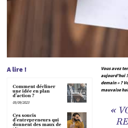
A lire !
Vous avez te
aujourd’hui ? 
demain » ? Vo
Comment décliner
mauvaise habi
une idée en plan
d’action ?
05/09/2023
«
V
Ces soucis
RE
d’entrepreneurs qui
donnent des maux de