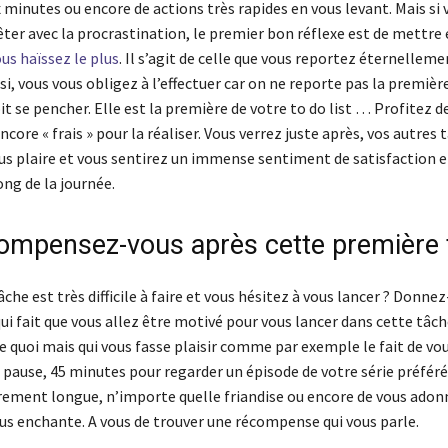
minutes ou encore de actions très rapides en vous levant. Mais si 
êter avec la procrastination, le premier bon réflexe est de mettre
us haïssez le plus
. Il s’agit de celle que vous reportez éternelleme
i, vous vous obligez à l’effectuer car on ne reporte pas la premièr
it se pencher. Elle est la première de votre to do list … Profitez d
ncore « frais » pour la réaliser. Vous verrez juste après, vos autres 
us plaire et vous sentirez un immense sentiment de satisfaction e
ong de la journée.
ompensez-vous après cette première 
che est très difficile à faire et vous hésitez à vous lancer ? Donne
i fait que vous allez être motivé pour vous lancer dans cette tâch
e quoi mais qui vous fasse plaisir comme par exemple le fait de vo
pause, 45 minutes pour regarder un épisode de votre série préférée
èrement longue, n’importe quelle friandise ou encore de vous adon
ous enchante. A vous de trouver une récompense qui vous parle.