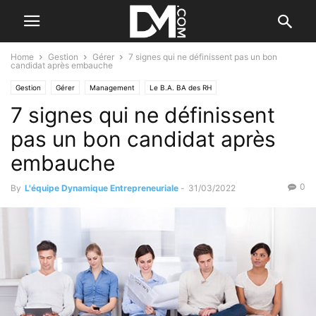
Home
Gestion
Gérer
7 signes qui ne définissent pas un bon
candidat après embauche
Gestion
Gérer
Management
Le B.A. BA des RH
7 signes qui ne définissent
Recherche et sélection
pas un bon candidat après
embauche
0
By
L'équipe Dynamique Entrepreneuriale
-
31/03/2022