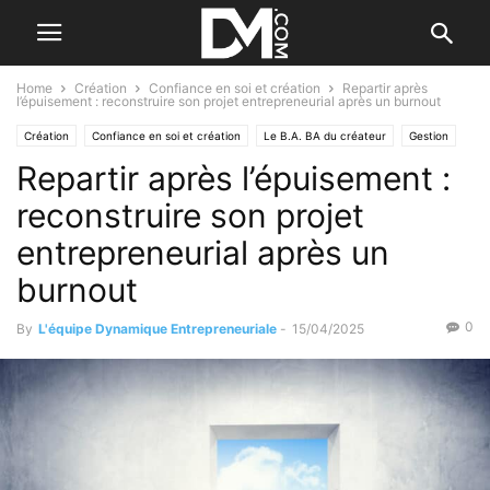
Home
Création
Confiance en soi et création
Repartir après
l’épuisement : reconstruire son projet entrepreneurial après un burnout
Création
Confiance en soi et création
Le B.A. BA du créateur
Gestion
Repartir après l’épuisement :
Les difficultés
Personnel
Santé et bien-être
reconstruire son projet
entrepreneurial après un
burnout
0
By
L'équipe Dynamique Entrepreneuriale
-
15/04/2025