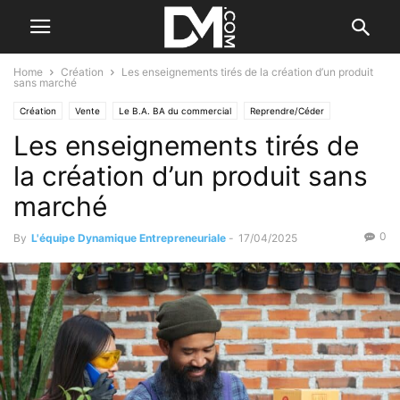
Home
Création
Les enseignements tirés de la création d’un produit
sans marché
Création
Vente
Le B.A. BA du commercial
Reprendre/Céder
Les enseignements tirés de
Le marché
Se former à la création
la création d’un produit sans
marché
0
By
L'équipe Dynamique Entrepreneuriale
-
17/04/2025