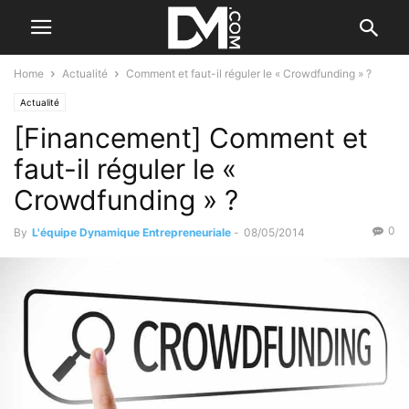
Home
Actualité
Comment et faut-il réguler le « Crowdfunding » ?
Actualité
[Financement] Comment et
faut-il réguler le «
Crowdfunding » ?
0
By
L'équipe Dynamique Entrepreneuriale
-
08/05/2014