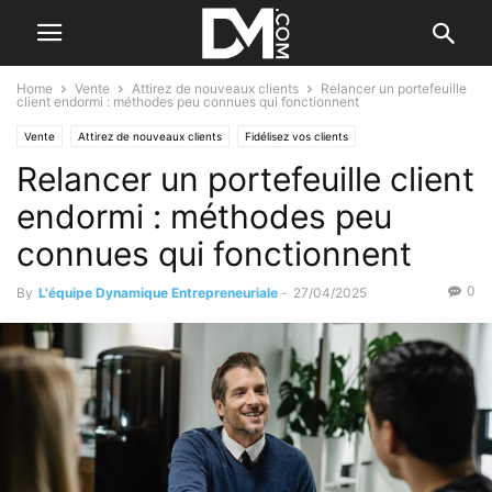
Home
Vente
Attirez de nouveaux clients
Relancer un portefeuille
client endormi : méthodes peu connues qui fonctionnent
Vente
Attirez de nouveaux clients
Fidélisez vos clients
Relancer un portefeuille client
Le B.A. BA du commercial
Le plan d'action commercial
endormi : méthodes peu
connues qui fonctionnent
0
By
L'équipe Dynamique Entrepreneuriale
-
27/04/2025