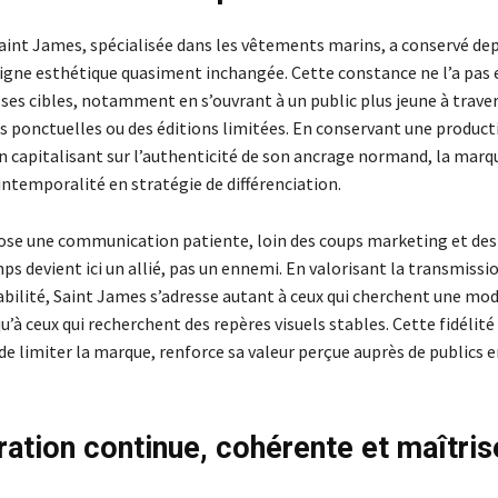
Saint James, spécialisée dans les vêtements marins, a conservé dep
ligne esthétique quasiment inchangée. Cette constance ne l’a pa
ses cibles, notamment en s’ouvrant à un public plus jeune à traver
s ponctuelles ou des éditions limitées. En conservant une product
en capitalisant sur l’authenticité de son ancrage normand, la marq
intemporalité en stratégie de différenciation.
ose une communication patiente, loin des coups marketing et d
mps devient ici un allié, pas un ennemi. En valorisant la transmissio
rabilité, Saint James s’adresse autant à ceux qui cherchent une mo
’à ceux qui recherchent des repères visuels stables. Cette fidélité
 de limiter la marque, renforce sa valeur perçue auprès de publics 
ration continue, cohérente et maîtris