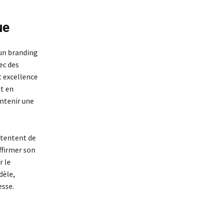
ue
 un branding
ec des
t excellence
t en
ntenir une
ntentent de
ffirmer son
r le
dèle,
esse.