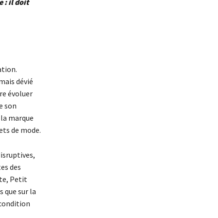
: il doit
ation.
mais dévié
re évoluer
e son
, la marque
ets de mode.
disruptives,
tes des
e, Petit
 que sur la
condition