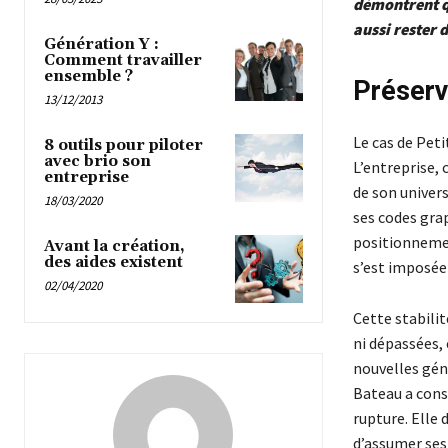
démontrent qu
aussi rester 
Génération Y :
Comment travailler
ensemble ?
Préserv
13/12/2013
Le cas de Peti
8 outils pour piloter
avec brio son
L’entreprise,
entreprise
de son univers
18/03/2020
ses codes gra
positionnement
Avant la création,
des aides existent
s’est imposée
02/04/2020
Cette stabili
ni dépassées, 
nouvelles gén
Bateau a const
rupture. Elle
d’assumer ses