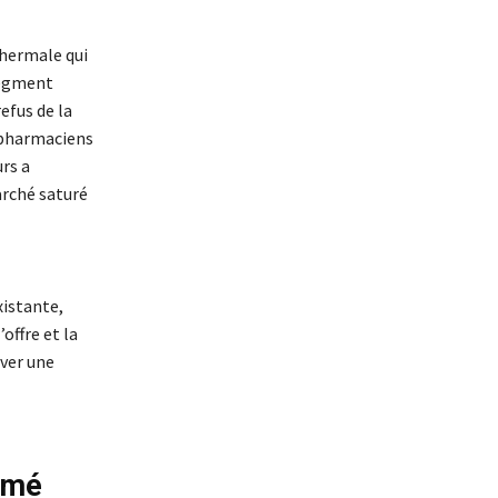
thermale qui
 segment
efus de la
 pharmaciens
rs a
arché saturé
istante,
offre et la
rver une
umé