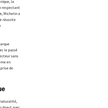
nique, la
n respectant
e, Michelin a
te réussite
e
marque
ec le passé
secteur sans
même en
prise de
ue
naturalité,
n direct avec