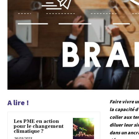
A lire !
Faire vivre u
la capacité d
coller aux te
Les PME en action
diluer leur s
pour le changement
climatique ?
dans un ancra
28/03/2023