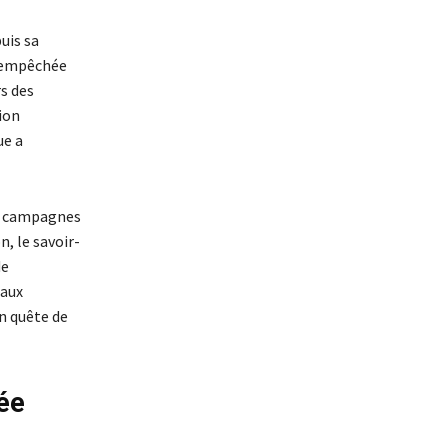
uis sa
s empêchée
s des
ion
ue a
es campagnes
n, le savoir-
de
 aux
en quête de
ée