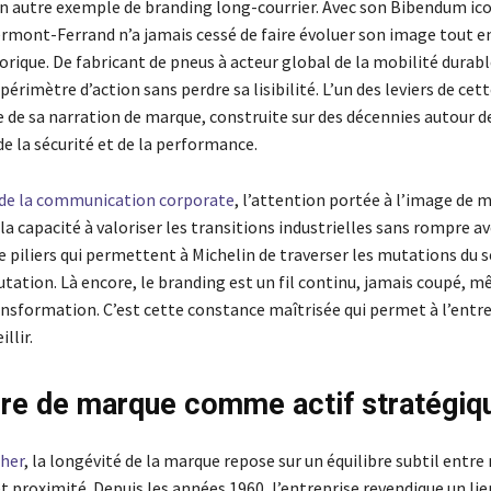
un autre exemple de branding long-courrier. Avec son Bibendum ico
rmont-Ferrand n’a jamais cessé de faire évoluer son image tout e
orique. De fabricant de pneus à acteur global de la mobilité durabl
 périmètre d’action sans perdre sa lisibilité. L’un des leviers de cet
e de sa narration de marque, construite sur des décennies autour d
de la sécurité et de la performance.
de la communication corporate
, l’attention portée à l’image de 
a capacité à valoriser les transitions industrielles sans rompre av
 piliers qui permettent à Michelin de traverser les mutations du 
utation. Là encore, le branding est un fil continu, jamais coupé, 
ansformation. C’est cette constance maîtrisée qui permet à l’entre
illir.
ure de marque comme actif stratégiq
her
, la longévité de la marque repose sur un équilibre subtil entre 
et proximité. Depuis les années 1960, l’entreprise revendique un lie