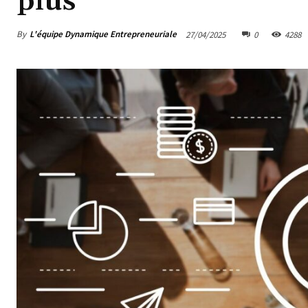
plus
By
L'équipe Dynamique Entrepreneuriale
27/04/2025
0
4288