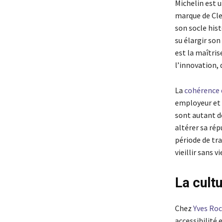
Michelin est 
marque de Cle
son socle hist
su élargir son
est la maîtris
l’innovation, 
La
cohérence 
employeur et l
sont autant de
altérer sa rép
période de tr
vieillir sans vie
La cult
Chez
Yves Roc
accessibilité 