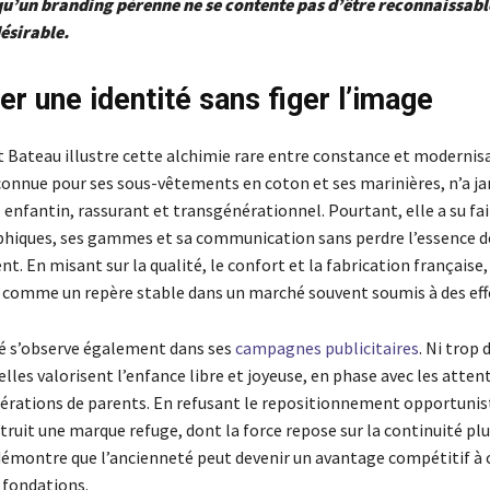
’un branding pérenne ne se contente pas d’être reconnaissable 
désirable.
er une identité sans figer l’image
t Bateau illustre cette alchimie rare entre constance et modernis
 connue pour ses sous-vêtements en coton et ses marinières, n’a ja
 enfantin, rassurant et transgénérationnel. Pourtant, elle a su fai
phiques, ses gammes et sa communication sans perdre l’essence d
. En misant sur la qualité, le confort et la fabrication française
 comme un repère stable dans un marché souvent soumis à des eff
té s’observe également dans ses
campagnes publicitaires
. Ni trop 
elles valorisent l’enfance libre et joyeuse, en phase avec les atten
érations de parents. En refusant le repositionnement opportunist
ruit une marque refuge, dont la force repose sur la continuité plus
 démontre que l’ancienneté peut devenir un avantage compétitif à 
 fondations.