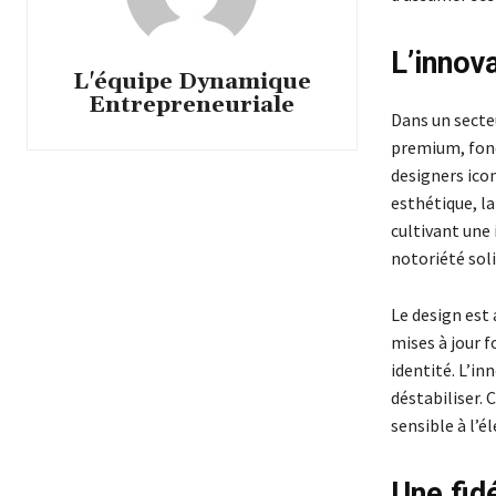
L’innov
L'équipe Dynamique
Entrepreneuriale
Dans un secte
premium, fondé
designers ico
esthétique, l
cultivant une
notoriété sol
Le design est 
mises à jour 
identité. L’in
déstabiliser. 
sensible à l’é
Une fidé