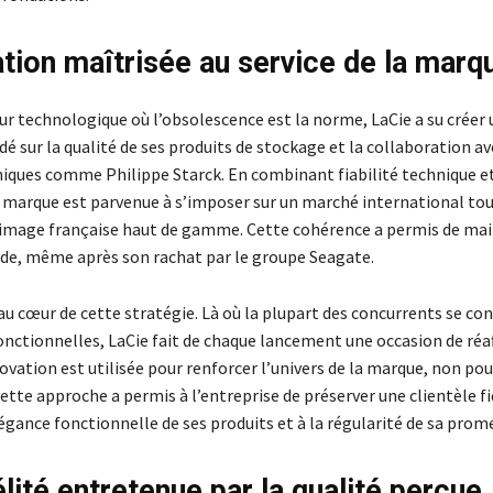
ation maîtrisée au service de la marq
ur technologique où l’obsolescence est la norme, LaCie a su créer
 sur la qualité de ses produits de stockage et la collaboration av
niques comme Philippe Starck. En combinant fiabilité technique e
a marque est parvenue à s’imposer sur un marché international tou
 image française haut de gamme. Cette cohérence a permis de mai
ide, même après son rachat par le groupe Seagate.
au cœur de cette stratégie. Là où la plupart des concurrents se co
fonctionnelles, LaCie fait de chaque lancement une occasion de réa
novation est utilisée pour renforcer l’univers de la marque, non pou
Cette approche a permis à l’entreprise de préserver une clientèle fi
légance fonctionnelle de ses produits et à la régularité de sa prom
lité entretenue par la qualité perçue