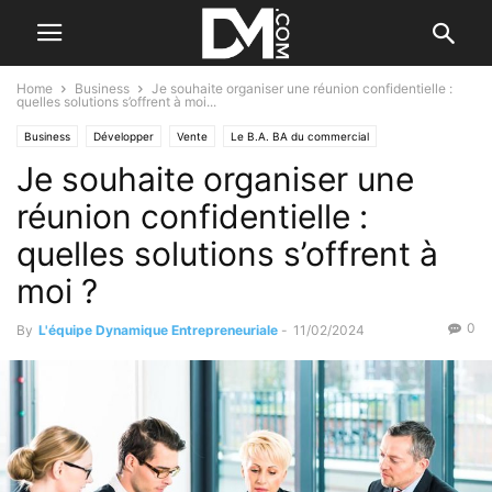
Home
Business
Je souhaite organiser une réunion confidentielle :
quelles solutions s’offrent à moi...
Business
Développer
Vente
Le B.A. BA du commercial
Je souhaite organiser une
réunion confidentielle :
quelles solutions s’offrent à
moi ?
0
By
L'équipe Dynamique Entrepreneuriale
-
11/02/2024