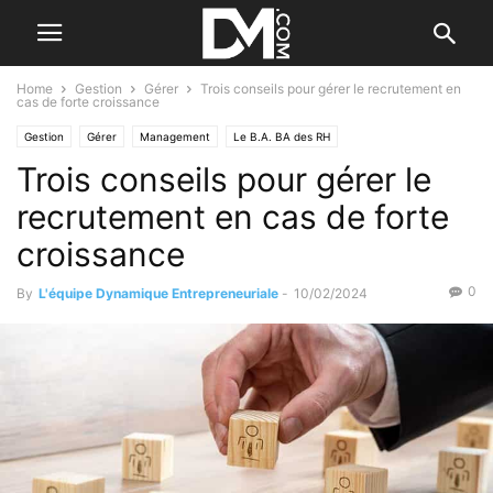
Home
Gestion
Gérer
Trois conseils pour gérer le recrutement en
cas de forte croissance
Gestion
Gérer
Management
Le B.A. BA des RH
Trois conseils pour gérer le
Recherche et sélection
recrutement en cas de forte
croissance
0
By
L'équipe Dynamique Entrepreneuriale
-
10/02/2024