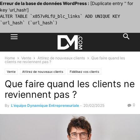
Erreur de la base de données WordPress :
[Duplicate entry '' for
key 'url_hash']
ALTER TABLE `x857vRLfU_blc_links` ADD UNIQUE KEY
`url_hash` (`url_hash`)
Home
Vente
Attirez de nouveaux clients
Que faire quand les
clients ne reviennent pas ?
Vente
Attirez de nouveaux clients
Fidélisez vos clients
Que faire quand les clients ne
Le B.A. BA du commercial
reviennent pas ?
0
By
L'équipe Dynamique Entrepreneuriale
-
20/02/2025