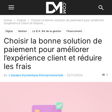
Home
Digital
Choisir la bonne solution de paiement pour améliorer
l’expérience client et réduire...
Digital
Gestion
Le B.A. BA de la gestion
Financement
Choisir la bonne solution de
Le B.A. BA du financement
paiement pour améliorer
l’expérience client et réduire
les frais
0
By
L'équipe Dynamique Entrepreneuriale
-
22/11/2024