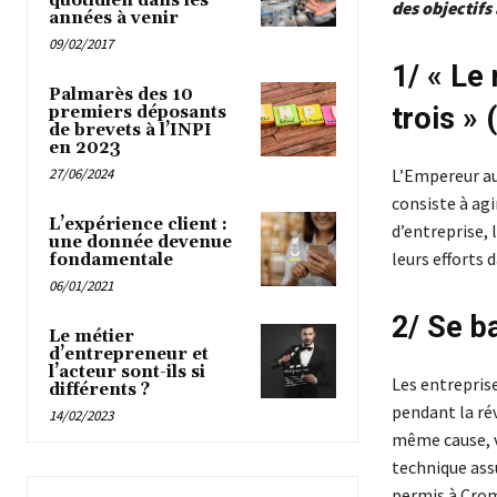
quotidien dans les
des objectifs 
années à venir
09/02/2017
1/ « Le
Palmarès des 10
trois »
premiers déposants
de brevets à l’INPI
en 2023
27/06/2024
L’Empereur au
consiste à agi
L’expérience client :
d’entreprise, 
une donnée devenue
leurs efforts 
fondamentale
06/01/2021
2/ Se b
Le métier
d’entrepreneur et
l’acteur sont-ils si
Les entrepris
différents ?
pendant la ré
14/02/2023
même cause, vi
technique ass
permis à Crom