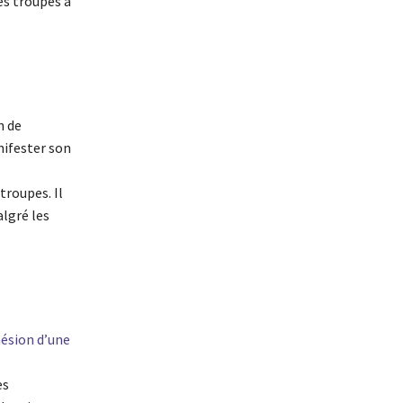
es troupes à
n de
nifester son
troupes. Il
algré les
ésion d’une
es