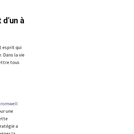
 d’un à
 esprit qui
. Dans la vie
ettre tous
 Cromwell
our une
ette
ratégie a
agner la