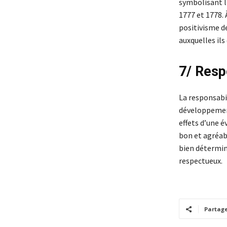
symbolisant l
1777 et 1778. 
positivisme de
auxquelles ils 
7/ Resp
La responsabi
développement
effets d’une é
bon et agréabl
bien détermine
respectueux.
Partag