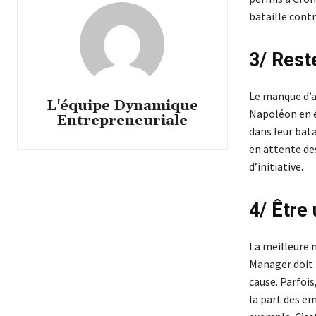
bataille contr
3/ Reste
Le manque d’ac
L'équipe Dynamique
Napoléon en é
Entrepreneuriale
dans leur bata
en attente de
d’initiative.
4/ Être 
La meilleure 
Manager doit m
cause. Parfoi
la part des e