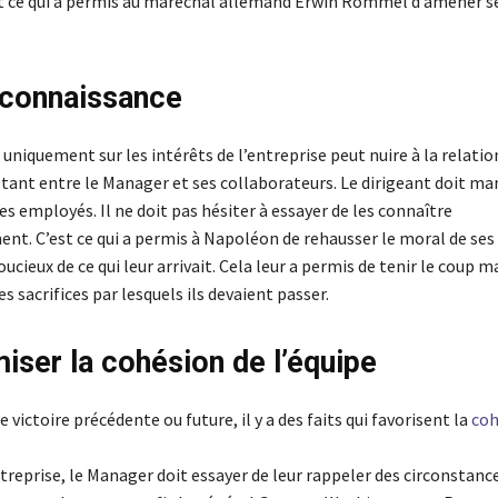
t ce qui a permis au maréchal allemand Erwin Rommel d’amener s
econnaissance
uniquement sur les intérêts de l’entreprise peut nuire à la relatio
stant entre le Manager et ses collaborateurs. Le dirigeant doit ma
es employés. Il ne doit pas hésiter à essayer de les connaître
nt. C’est ce qui a permis à Napoléon de rehausser le moral de ses 
ucieux de ce qui leur arrivait. Cela leur a permis de tenir le coup m
les sacrifices par lesquels ils devaient passer.
miser la cohésion de l’équipe
e victoire précédente ou future, il y a des faits qui favorisent la
coh
ntreprise, le Manager doit essayer de leur rappeler des circonstanc