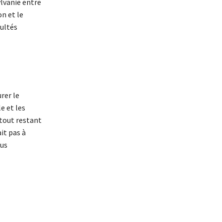
lvanie entre
on et le
cultés
rer le
e et les
 tout restant
it pas à
lus