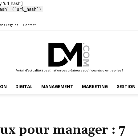
y 'url_hash']
ash` (`url_hash`)
ons Légales
Contact
Portail d'actualité à destination des créateurs et dirigeants d'entreprise !
ION
DIGITAL
MANAGEMENT
MARKETING
GESTION
aux pour manager : 7