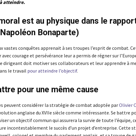
à atteindre.
 moral est au physique dans le rapport
 (Napoléon Bonaparte)
x vastes conquêtes apprenait à ses troupes l’esprit de combat. Cet
r avec courage et persévérance leur a permis de régner sur l’Europe
le dirigeant doit motiver ses collaborateurs et leur apprendre à m
dans le travail
pour atteindre l’objectif
.
attre pour une même cause
es peuvent considérer la stratégie de combat adoptée par
Olivier
volution anglaise du XVIIe siècle comme intéressante. Se battre p
ser un objectif commun qui assurera la survie de toute l’équipe, c
ure incontestablement le succès d’un projet d’entreprise. Cette st
well, colonel et membre du parlement anglais, et sa troupe de g