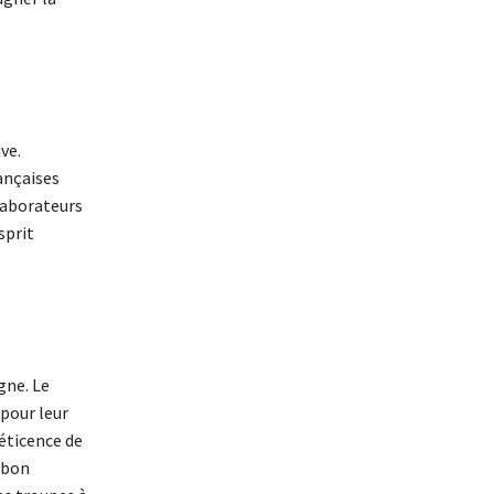
ve.
ançaises
llaborateurs
sprit
gne. Le
 pour leur
éticence de
 bon