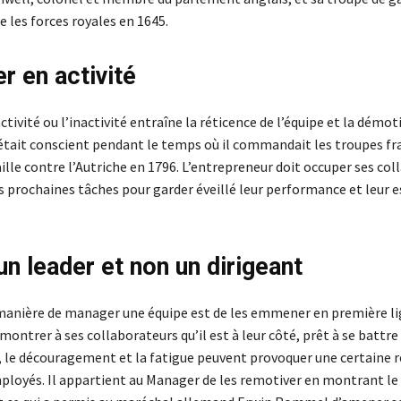
e les forces royales en 1645.
r en activité
tivité ou l’inactivité entraîne la réticence de l’équipe et la démoti
tait conscient pendant le temps où il commandait les troupes fr
ille contre l’Autriche en 1796. L’entrepreneur doit occuper ses co
s prochaines tâches pour garder éveillé leur performance et leur e
un leader et non un dirigeant
manière de manager une équipe est de les emmener en première li
ontrer à ses collaborateurs qu’il est à leur côté, prêt à se battre
s, le découragement et la fatigue peuvent provoquer une certaine r
mployés. Il appartient au Manager de les remotiver en montrant le