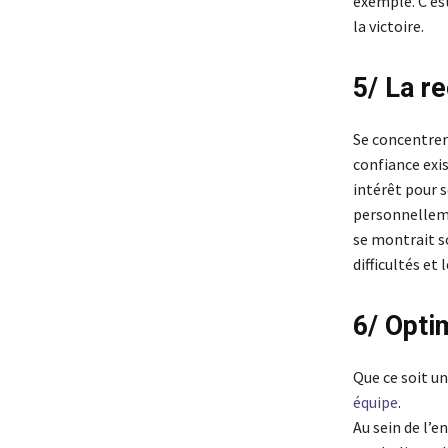
exemple. C’es
la victoire.
5/ La r
Se concentrer 
confiance exi
intérêt pour s
personnelleme
se montrait so
difficultés et 
6/ Opti
Que ce soit un
équipe
.
Au sein de l’e