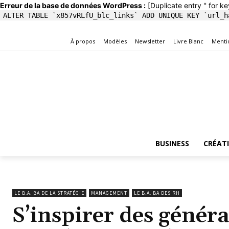
Erreur de la base de données WordPress :
[Duplicate entry '' for ke
ALTER TABLE `x857vRLfU_blc_links` ADD UNIQUE KEY `url_h
À propos
Modèles
Newsletter
Livre Blanc
Menti
BUSINESS
CRÉAT
LE B.A. BA DE LA STRATÉGIE
MANAGEMENT
LE B.A. BA DES RH
S’inspirer des génér