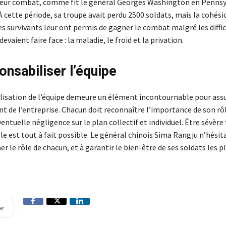
eur combat, comme fit le général Georges Washington en Pennsy
À cette période, sa troupe avait perdu 2500 soldats, mais la cohési
s survivants leur ont permis de gagner le combat malgré les diffi
devaient faire face : la maladie, le froid et la privation.
onsabiliser l’équipe
lisation de l’équipe demeure un élément incontournable pour assu
 de l’entreprise. Chacun doit reconnaître l’importance de son rôl
ventuelle négligence sur le plan collectif et individuel. Être sévère
e est tout à fait possible. Le général chinois Sima Rangju n’hésita
r le rôle de chacun, et à garantir le bien-être de ses soldats les p
er