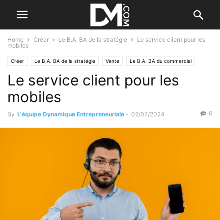
Home
Créer
Le B.A. BA de la stratégie
Le service client pour les
mobiles
Créer
Le B.A. BA de la stratégie
Vente
Le B.A. BA du commercial
Le service client pour les
mobiles
0
By
L'équipe Dynamique Entrepreneuriale
-
02/07/2024