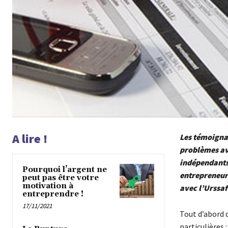
A lire !
Les témoignag
problèmes ave
indépendants
Pourquoi l’argent ne
entrepreneurs
peut pas être votre
motivation à
avec l’Urssaf
entreprendre !
17/11/2021
Tout d’abord d
particulières 