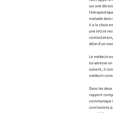
sur une décisi
thérapeutique
maladie dans u
il a le choix
une lettre rec
contestation,
délai d’un moi
Le médecin ex
lui adresse un
suivent, il co
médecin conse
Dans les deux 
rapport comple
communique la 
conclusions p