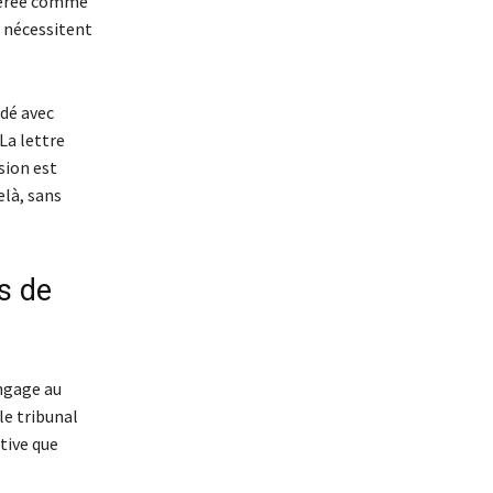
idérée comme
s nécessitent
ndé avec
La lettre
sion est
là, sans
es de
engage au
le tribunal
tive que