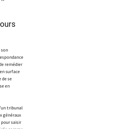
cours
e son
rrespondance
 de remédier
 en surface
e de se
ise en
’un tribunal
ux généraux
 pour saisir