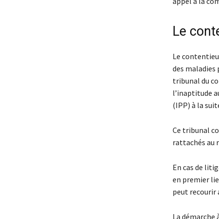
appel à la co
Le cont
Le contentieu
des maladies p
tribunal du co
l’inaptitude a
(IPP) à la sui
Ce tribunal co
rattachés au r
En cas de liti
en premier li
peut recourir 
La démarche à