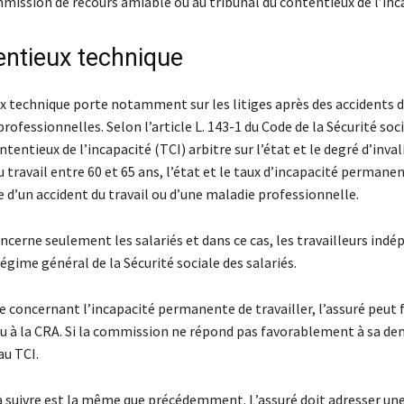
mmission de recours amiable ou au tribunal du contentieux de l’inc
entieux technique
x technique porte notamment sur les litiges après des accidents d
rofessionnelles. Selon l’article L. 143-1 du Code de la Sécurité soci
ntentieux de l’incapacité (TCI) arbitre sur l’état et le degré d’inval
u travail entre 60 et 65 ans, l’état et le taux d’incapacité permane
te d’un accident du travail ou d’une maladie professionnelle.
ncerne seulement les salariés et dans ce cas, les travailleurs ind
égime général de la Sécurité sociale des salariés.
ge concernant l’incapacité permanente de travailler, l’assuré peut 
eu à la CRA. Si la commission ne répond pas favorablement à sa de
au TCI.
 suivre est la même que précédemment. L’assuré doit adresser u