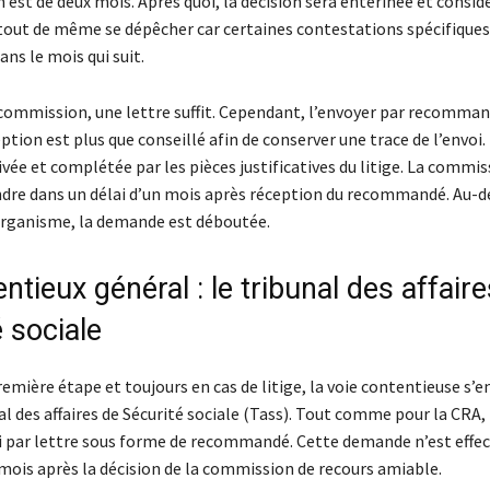
 est de deux mois. Après quoi, la décision sera entérinée et cons
ut tout de même se dépêcher car certaines contestations spécifique
ns le mois qui suit.
a commission, une lettre suffit. Cependant, l’envoyer par recomma
ption est plus que conseillé afin de conserver une trace de l’envoi. 
vée et complétée par les pièces justificatives du litige. La commis
ndre dans un délai d’un mois après réception du recommandé. Au-de
organisme, la demande est déboutée.
ntieux général : le tribunal des affair
 sociale
emière étape et toujours en cas de litige, la voie contentieuse s’
al des affaires de Sécurité sociale (Tass). Tout comme pour la CRA, 
si par lettre sous forme de recommandé. Cette demande n’est effec
 mois après la décision de la commission de recours amiable.