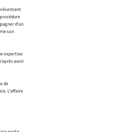
eprésentant
 procédure
mpagner d’un
omme son
ne expertise
u’après avoir
as de
s. L’affaire
tion porte