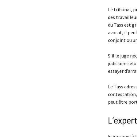
Le tribunal, 
des travaille
du Tass est g
avocat, il peu
conjoint ou u
S’il le juge 
judiciaire sel
essayer d’arra
Le Tass adress
contestation, 
peut être por
L’exper
Faire appel à 