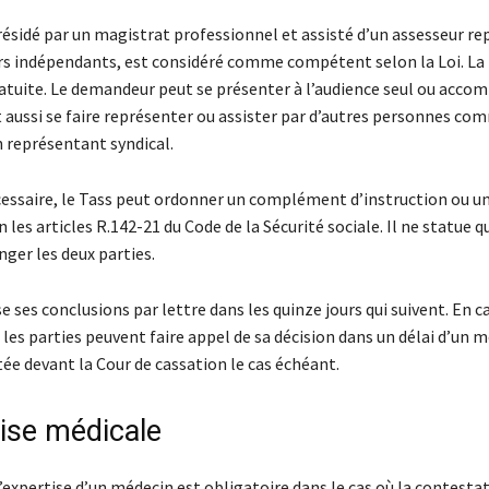
présidé par un magistrat professionnel et assisté d’un assesseur r
urs indépendants, est considéré comme compétent selon la Loi. La
ratuite. Le demandeur peut se présenter à l’audience seul ou acco
t aussi se faire représenter ou assister par d’autres personnes c
n représentant syndical.
nécessaire, le Tass peut ordonner un complément d’instruction ou u
on les articles R.142-21 du Code de la Sécurité sociale. Il ne statue q
nger les deux parties.
e ses conclusions par lettre dans les quinze jours qui suivent. En c
les parties peuvent faire appel de sa décision dans un délai d’un moi
tée devant la Cour de cassation le cas échéant.
tise médicale
l’expertise d’un médecin est obligatoire dans le cas où la contesta