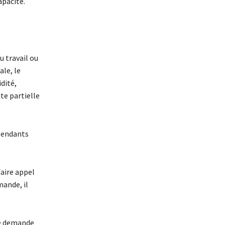
apacité.
u travail ou
ale, le
idité,
nte partielle
épendants
faire appel
mande, il
ne demande