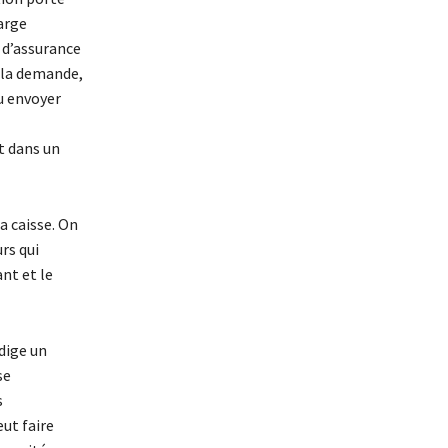
harge
 d’assurance
t la demande,
u envoyer
t dans un
a caisse. On
rs qui
ant et le
édige un
se
s
ut faire