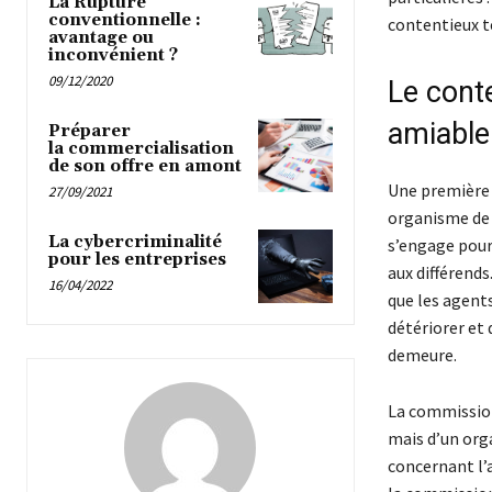
La Rupture
conventionnelle :
contentieux te
avantage ou
inconvénient ?
09/12/2020
Le cont
amiable
Préparer
la commercialisation
de son offre en amont
Une première 
27/09/2021
organisme de 
La cybercriminalité
s’engage pour 
pour les entreprises
aux différends
16/04/2022
que les agents
détériorer et 
demeure.
La commission 
mais d’un org
concernant l’a