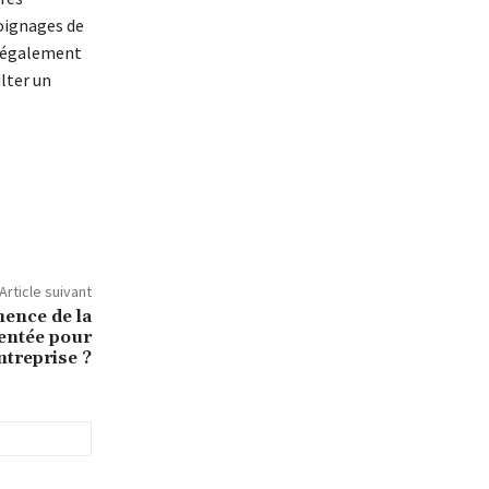
moignages de
t également
lter un
Article suivant
nence de la
mentée pour
ntreprise ?