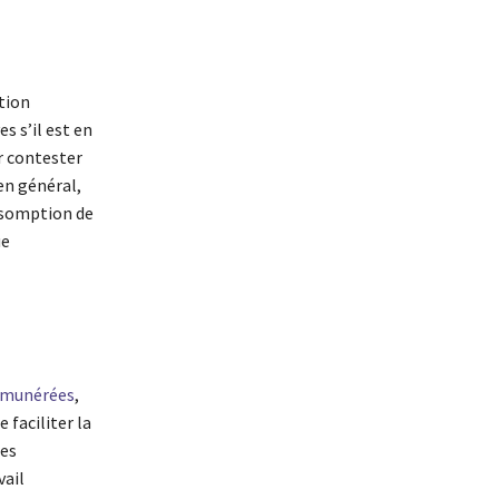
tion
s s’il est en
r contester
en général,
ésomption de
ue
émunérées
,
 faciliter la
res
vail