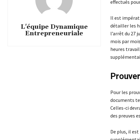
effectués pour
Il est impérat
détailler les 
L'équipe Dynamique
Entrepreneuriale
l’arrêt du 27 
mois par mois
heures travail
supplémentai
Prouver
Pour les prouv
documents tels
Celles-ci dev
des preuves es
De plus, il es
supplémentair