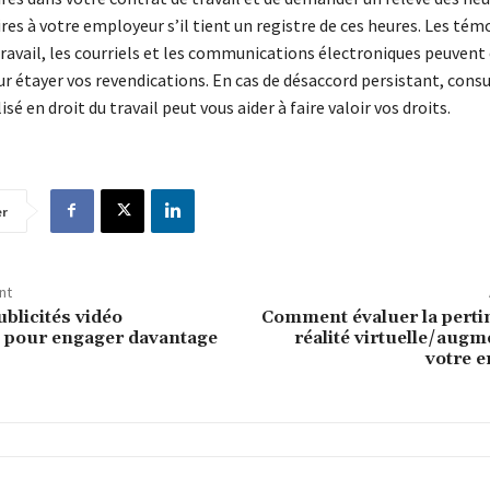
es à votre employeur s’il tient un registre de ces heures. Les té
travail, les courriels et les communications électroniques peuven
ur étayer vos revendications. En cas de désaccord persistant, consu
sé en droit du travail peut vous aider à faire valoir vos droits.
er
nt
ublicités vidéo
Comment évaluer la perti
s pour engager davantage
réalité virtuelle/aug
votre e