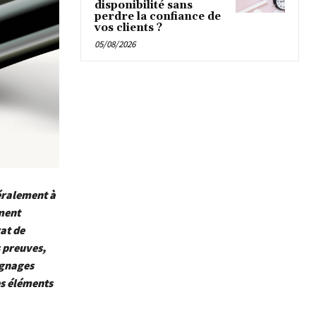
disponibilité sans
perdre la confiance de
vos clients ?
05/08/2026
éralement à
ement
at de
s preuves,
ignages
es éléments