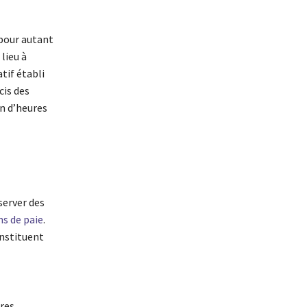
 pour autant
lieu à
tif établi
cis des
on d’heures
server des
ns de paie
.
onstituent
res