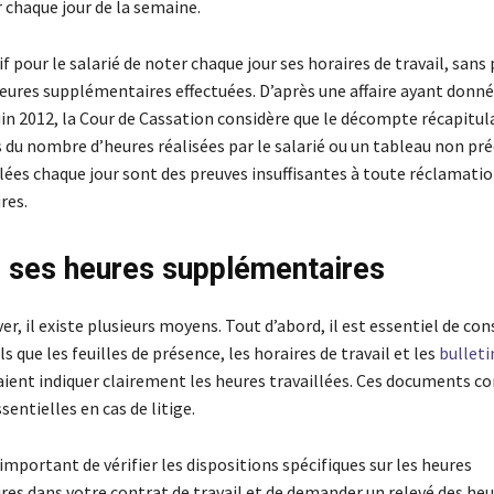
 chaque jour de la semaine.
if pour le salarié de noter chaque jour ses horaires de travail, sans
heures supplémentaires effectuées. D’après une affaire ayant donné 
juin 2012, la Cour de Cassation considère que le décompte récapitula
 du nombre d’heures réalisées par le salarié ou un tableau non pré
lées chaque jour sont des preuves insuffisantes à toute réclamati
res.
 ses heures supplémentaires
er, il existe plusieurs moyens. Tout d’abord, il est essentiel de con
 que les feuilles de présence, les horaires de travail et les
bulleti
raient indiquer clairement les heures travaillées. Ces documents c
sentielles en cas de litige.
t important de vérifier les dispositions spécifiques sur les heures
es dans votre contrat de travail et de demander un relevé des heu