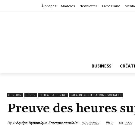
À propos
Modèles
Newsletter
Livre Blanc
Menti
BUSINESS
CRÉAT
GESTION
GÉRER
LE B.A. BA DES RH
SALAIRE & COTISATIONS SOCIALES
Preuve des heures s
By
L'équipe Dynamique Entrepreneuriale
07/10/2023
0
1229