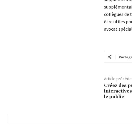
supplémentair
collègues de 
être utiles po
avocat spéciali
Partag
Article précéde
Créez des p
interactive
le public