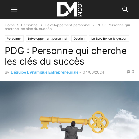
Home
Personnel
Développement personnel
PDG : Personne qui
cherche les clés du succès
Personnel
Développement personnel
Gestion
Le B.A. BA de la gestion
PDG : Personne qui cherche
Les tableaux de bord
les clés du succès
0
By
L'équipe Dynamique Entrepreneuriale
-
04/06/2024