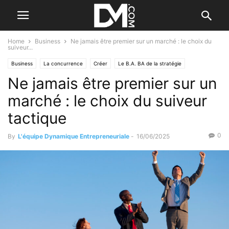
Home
Business
Ne jamais être premier sur un marché : le choix du
suiveur...
Business
La concurrence
Créer
Le B.A. BA de la stratégie
Ne jamais être premier sur un
Reprendre/Céder
Le marché
marché : le choix du suiveur
tactique
0
By
L'équipe Dynamique Entrepreneuriale
-
16/06/2025