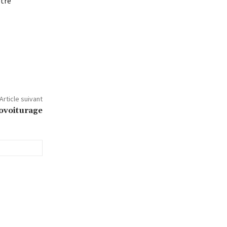
otre
Article suivant
covoiturage