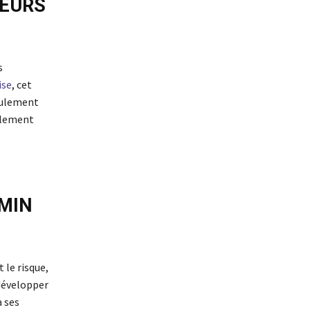
LEURS
s
ise
, cet
seulement
alement
EMIN
 le risque,
développer
à ses