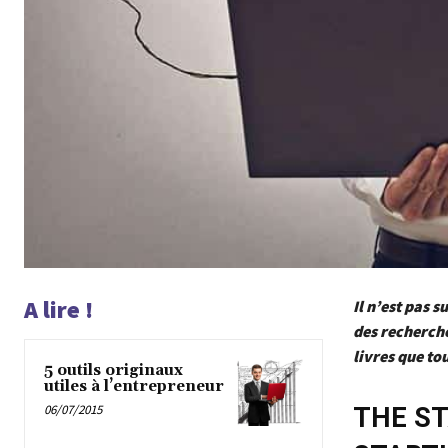
A lire !
Il n’est pas 
des recherche
livres que to
5 outils originaux
utiles à l’entrepreneur
06/07/2015
THE ST