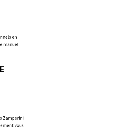
onnels en
 ce manuel
E
uis Zamperini
eulement vous