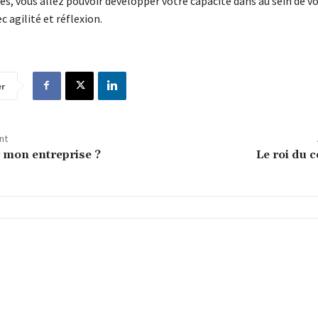
vres, vous allez pouvoir développer votre capacité dans au sein de v
c agilité et réflexion.
er
nt
r mon entreprise ?
Le roi du 