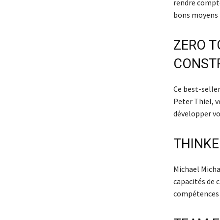
rendre compte
bons moyens p
ZERO T
CONSTR
Ce best-seller
Peter Thiel, v
développer vot
THINKE
Michael Michal
capacités de 
compétences d