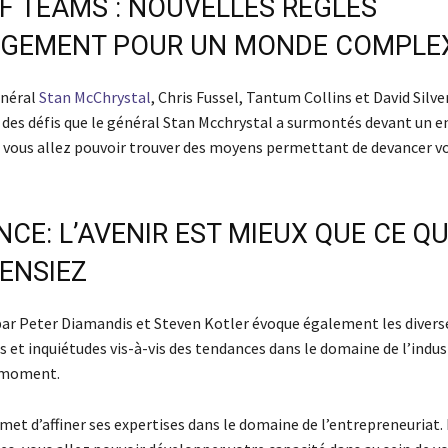
F TEAMS : NOUVELLES RÈGLES
AGEMENT POUR UN MONDE COMPLE
énéral
Stan McChrystal
, Chris Fussel, Tantum Collins et David Silv
 des défis que le général Stan Mcchrystal a surmontés devant un e
re, vous allez pouvoir trouver des moyens permettant de devancer v
CE: L’AVENIR EST MIEUX QUE CE Q
ENSIEZ
t par Peter Diamandis et Steven Kotler évoque également les divers
 et inquiétudes vis-à-vis des tendances dans le domaine de l’indust
e moment.
met d’affiner ses expertises dans le domaine de l’entrepreneuriat