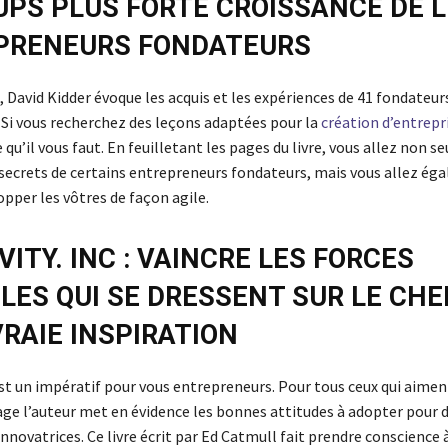
PS PLUS FORTE CROISSANCE DE 
PRENEURS FONDATEURS
, David Kidder évoque les acquis et les expériences de 41 fondateur
. Si vous recherchez des leçons adaptées pour la
création d’entrepr
 qu’il vous faut. En feuilletant les pages du livre, vous allez non 
 secrets de certains entrepreneurs fondateurs, mais vous allez ég
pper les vôtres de façon agile.
VITY. INC : VAINCRE LES FORCES
BLES QUI SE DRESSENT SUR LE CH
VRAIE INSPIRATION
st un impératif pour vous entrepreneurs. Pour tous ceux qui aiment
age l’auteur met en évidence les bonnes attitudes à adopter pour 
innovatrices. Ce livre écrit par Ed Catmull fait prendre conscience 