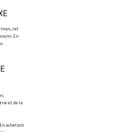
XE
erman, cet
nnemi. En
os
UE
es
rie et de la
. En achetant