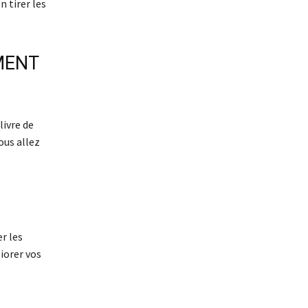
 tirer les
MENT
livre de
ous allez
r les
iorer vos