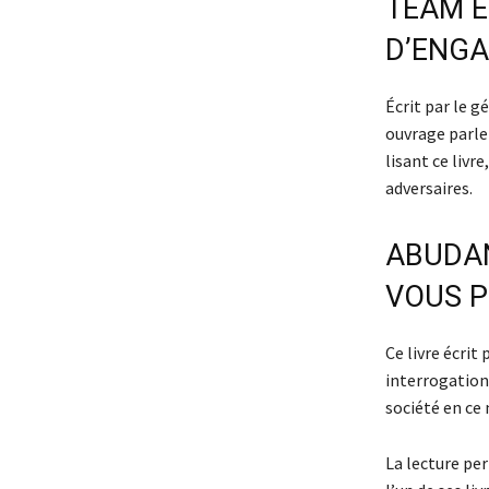
TEAM E
D’ENG
Écrit par le g
ouvrage parle
lisant ce liv
adversaires.
ABUDAN
VOUS P
Ce livre écri
interrogations
société en c
La lecture per