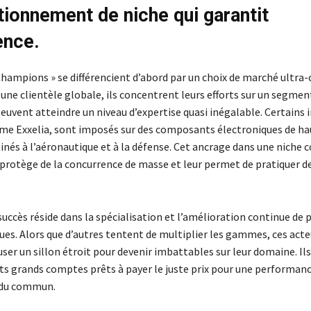
tionnement de niche qui garantit
ence.
hampions » se différencient d’abord par un choix de marché ultra-ci
une clientèle globale, ils concentrent leurs efforts sur un segmen
 peuvent atteindre un niveau d’expertise quasi inégalable. Certains 
me Exxelia, sont imposés sur des composants électroniques de ha
inés à l’aéronautique et à la défense. Cet ancrage dans une niche 
 protège de la concurrence de masse et leur permet de pratiquer 
 succès réside dans la spécialisation et l’amélioration continue de 
ues. Alors que d’autres tentent de multiplier les gammes, ces acte
ser un sillon étroit pour devenir imbattables sur leur domaine. Il
ents grands comptes prêts à payer le juste prix pour une performan
s du commun.