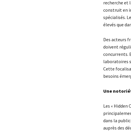
recherche et 
construit en 
spécialisés. 
élevés que dan
Des acteurs f
doivent régul
concurrents. 
laboratoires s
Cette focalisa
besoins émerg
Une notoriét
Les « Hidden
principalement
dans la public
auprès des déc