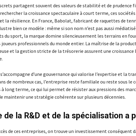
screts partagent souvent des valeurs de stabilité et de prudence f
rechercher la croissance spectaculaire à court terme, ces sociétés
 et la résilience. En France, Babolat, fabricant de raquettes de tenn
lustre bien ce modèle : même si son nom n’est pas aussi médiatisé
ts du sport, la marque domine silencieusement les terrains en fou
 joueurs professionnels du monde entier. La maîtrise de la product
euse et la gestion stricte de la trésorerie assurent une croissance
e.
 s’accompagne d’une gouvernance qui valorise l’expertise et la tr
ans de nombreux cas, l’entreprise reste familiale ou reste sous le 
 à long terme, ce qui lui permet de résister aux pressions des mar
de maintenir une stratégie cohérente sur plusieurs décennies.
e de la R&D et de la spécialisation a
uccès de ces entreprises, on trouve un investissement conséquent d