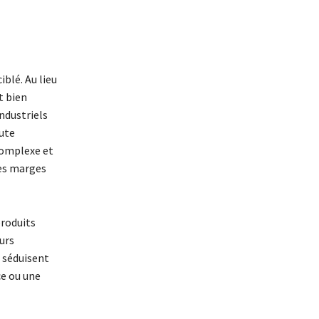
blé. Au lieu
t bien
industriels
ute
complexe et
des marges
produits
urs
s séduisent
ce ou une