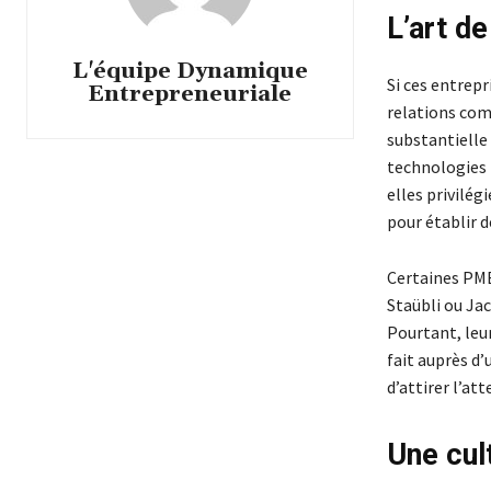
L’art de
L'équipe Dynamique
Si ces entrep
Entrepreneuriale
relations com
substantielle 
technologies 
elles privilég
pour établir d
Certaines PME
Staübli ou Ja
Pourtant, leu
fait auprès d’
d’attirer l’at
Une cul