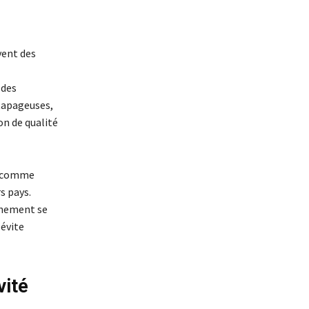
vent des
 des
 tapageuses,
on de qualité
, comme
s pays.
nnement se
 évite
vité