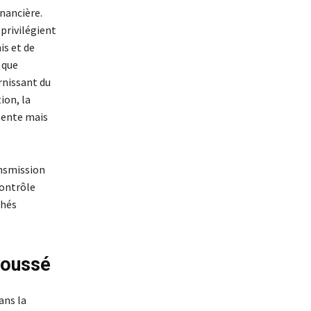
inancière.
 privilégient
is et de
 que
rnissant du
ion, la
 lente mais
ansmission
contrôle
chés
 poussé
ans la