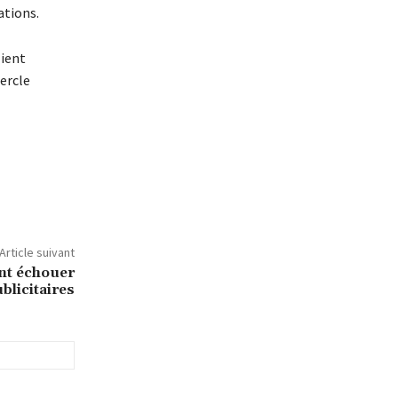
ations.
lient
ercle
Article suivant
ont échouer
licitaires