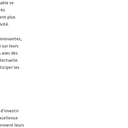
able se
rès
ent plus
vité.
innovantes,
 sur leurs
 avec des
lectuelle.
ticiper les
d’investir
excellence
iennent leurs