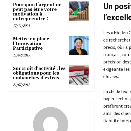
Un posi
Pourquoi l’argent ne
peut pas être votre
motivation à
l’excell
entreprendre !
17/11/2021
Les « Hidden C
Mettre en place
de rechercher 
l’Innovation
précis, où ils
Participative
français, com
11/07/2019
précision dest
Surcroît d’activité : les
exigeante les
obligations pour les
élevées.
embauches d’extras
21/07/2012
La clé de leur
hyper techniq
préfèrent creu
ainsi des cli
fiabilité hor