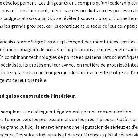
le développement. Les dirigeants ont compris qu’un leadership dur
innovant constamment, même sur des produits ou des processus t
Les budgets alloués à la R&D se révèlent souvent proportionnellem
s les grands groupes, car ils constituent le socle de leur compétiti
rançais comme Serge Ferrari, qui conçoit des membranes textiles 
ièrement imaginer de nouvelles applications pour rester en avance
En combinant technologies de pointe et partenariats scientifiques
pécialisés, ils protègent leur avance en matière de propriété intel
tion sur la recherche leur permet de faire évoluer leur offre et d’an
ents de leur clientèle.
é qui se construit de l’intérieur.
 Champions » se distinguent également par une communication
 tournée vers les professionnels ou les prescripteurs. Plutôt que 
ité grand public, ils entretiennent une réputation de sérieux et d’
ideurs. Des salons industriels et des conférences spécialisées dev