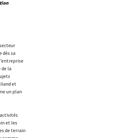
tion
 secteur
e dès sa
l’entreprise
 de la
sujets
iland et
me un plan
activités
in et les
es de terrain