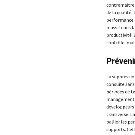
contremaîtres
de la qualité,
performance. 
massif dans la
productivité. 
contrôle, mai
Préveni
La suppression
conduite sans
périodes de te
management. L’
développeurs d
transverse. La
pallier les pe
supports. Cett