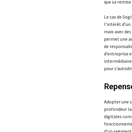
que sa remise
Le cas de Sogi
l’intérêt d’u
mais avec des
permet une ad
de responsabi
d’entreprise e
intermédiaires
pour s’autodir
Repense
Adopter une s
profondeur la 
digitales co
fonctionnemen
d’un segment p