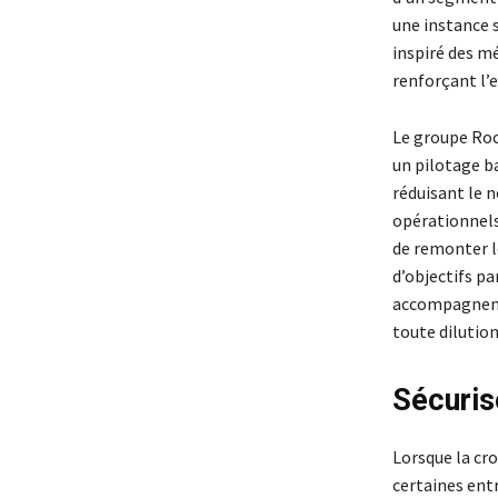
une instance s
inspiré des m
renforçant l’
Le groupe Roc
un pilotage ba
réduisant le n
opérationnels
de remonter l
d’objectifs p
accompagnement
toute dilution
Sécuris
Lorsque la cro
certaines ent