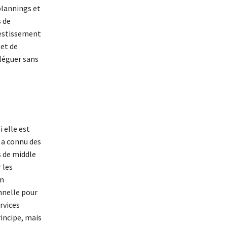
plannings et
s de
vestissement
 et de
éléguer sans
 elle est
 a connu des
s de middle
 les
on
nnelle pour
rvices
rincipe, mais