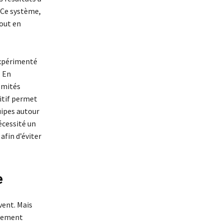
. Ce système,
tout en
expérimenté
. En
omités
itif permet
uipes autour
écessité un
afin d’éviter
e
vent. Mais
nnement