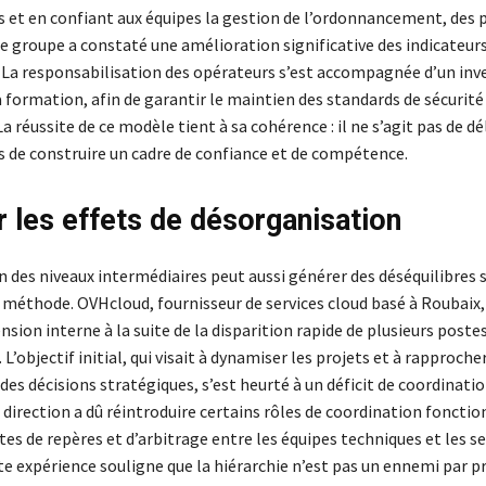
 et en confiant aux équipes la gestion de l’ordonnancement, des 
 le groupe a constaté une amélioration significative des indicateur
La responsabilisation des opérateurs s’est accompagnée d’un in
 formation, afin de garantir le maintien des standards de sécurité
La réussite de ce modèle tient à sa cohérence : il ne s’agit pas de d
s de construire un cadre de confiance et de compétence.
r les effets de désorganisation
 des niveaux intermédiaires peut aussi générer des déséquilibres si
 méthode. OVHcloud, fournisseur de services cloud basé à Roubaix,
nsion interne à la suite de la disparition rapide de plusieurs poste
objectif initial, qui visait à dynamiser les projets et à rapprocher
es décisions stratégiques, s’est heurté à un déficit de coordinati
 direction a dû réintroduire certains rôles de coordination fonctio
rtes de repères et d’arbitrage entre les équipes techniques et les se
e expérience souligne que la hiérarchie n’est pas un ennemi par p