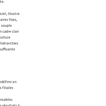
te.
iel, illustre
ires fixes,
n souple
 cadre clair
culture
 hiérarchies
suffisante
edéfinir en
 filiales
e
onsables
s résultats à