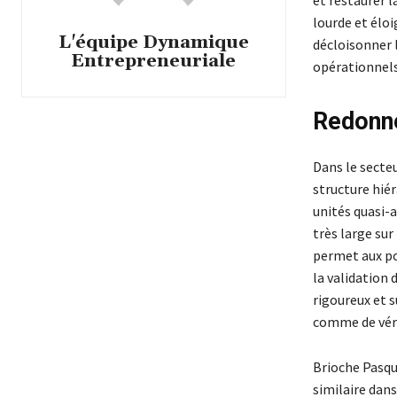
et restaurer 
lourde et élo
L'équipe Dynamique
décloisonner 
Entrepreneuriale
opérationnels 
Redonne
Dans le secteu
structure hié
unités quasi-
très large sur
permet aux po
la validation
rigoureux et s
comme de véri
Brioche Pasqu
similaire dans