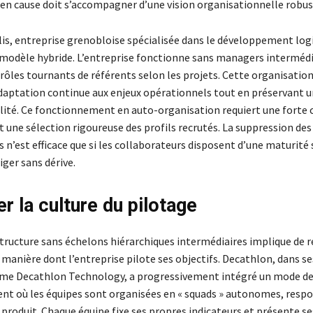
 en cause doit s’accompagner d’une vision organisationnelle robus
lis, entreprise grenobloise spécialisée dans le développement logic
n modèle hybride. L’entreprise fonctionne sans managers intermédia
 rôles tournants de référents selon les projets. Cette organisatio
aptation continue aux enjeux opérationnels tout en préservant un
lité. Ce fonctionnement en auto-organisation requiert une forte 
t une sélection rigoureuse des profils recrutés. La suppression des
 n’est efficace que si les collaborateurs disposent d’une maturité 
iger sans dérive.
r la culture du pilotage
tructure sans échelons hiérarchiques intermédiaires implique de r
manière dont l’entreprise pilote ses objectifs. Decathlon, dans ses
mme Decathlon Technology, a progressivement intégré un mode d
t où les équipes sont organisées en « squads » autonomes, resp
roduit. Chaque équipe fixe ses propres indicateurs et présente se