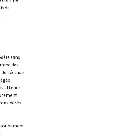
çue comme
is de
s
modèle sans
comme des
 de décision
llégée
ns attendre
crutement
 considérés
nctionnement
e