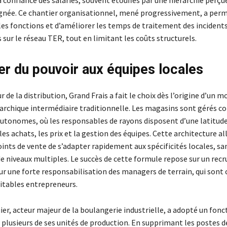
la confiance des salariés, souvent étouffés par une hiérarchie per
ignée. Ce chantier organisationnel, mené progressivement, a perm
les fonctions et d’améliorer les temps de traitement des incident
sur le réseau TER, tout en limitant les coûts structurels.
r du pouvoir aux équipes locales
r de la distribution, Grand Frais a fait le choix dès l’origine d’un 
rarchique intermédiaire traditionnelle. Les magasins sont gérés 
autonomes, où les responsables de rayons disposent d’une latitude
 les achats, les prix et la gestion des équipes. Cette architecture a
ints de vente de s’adapter rapidement aux spécificités locales, sa
 de niveaux multiples. Le succès de cette formule repose sur un re
ur une forte responsabilisation des managers de terrain, qui sont
tables entrepreneurs.
ier, acteur majeur de la boulangerie industrielle, a adopté un fo
 plusieurs de ses unités de production. En supprimant les postes d