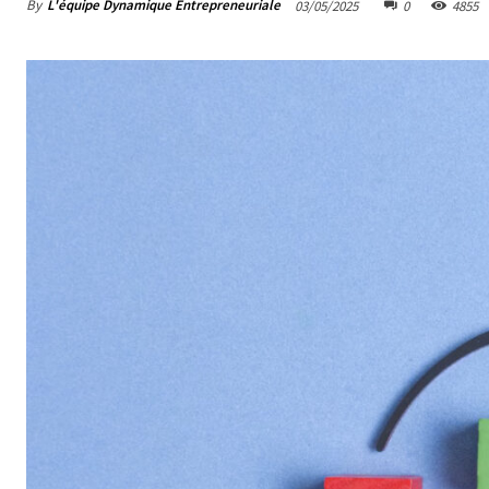
By
L'équipe Dynamique Entrepreneuriale
03/05/2025
0
4855