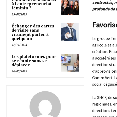
contrastés, m
à l’entrepreneuriat
féminin ?
profonde de 
23/07/2015
Favorise
Échanger des cartes
de visite sans
vraiment parler à
Le groupe Tera
quelqu’un
agricole et al
12/11/2023
création. En s
Les plateformes pour
a accéléré les
se réunir sans se
direction stra
déplacer
d’approvision
20/06/2019
Gamm Vert. La
social déguis
La SNCF, de s
régionales, en
directions ter