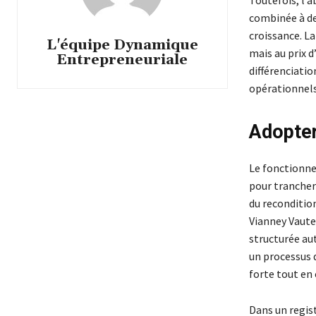
Toutefois, l’a
combinée à des
croissance. La
L'équipe Dynamique
mais au prix 
Entrepreneuriale
différenciatio
opérationnels 
Adopter
Le fonctionne
pour trancher
du reconditio
Vianney Vaute 
structurée au
un processus 
forte tout en 
Dans un regis