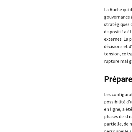
La Ruche qui di
gouvernance à
stratégiques 
dispositif a é
externes. La p
décisions et d
tension, ce ty
rupture mal g
Prépare
Les configurat
possibilité d
en ligne, a ét
phases de stru
partielle, de 
personnelle. C