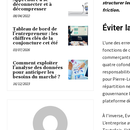
structurer le
déconnecter et à
décompresser
friction.
08/04/2022
Éviter l
Tableau de bord de
l’entrepreneur : les
chiffres clés de la
L’une des erre
conjoncture cet été
fonctions de 
03/07/2026
commerçants i
Comment exploiter
quatre cofonda
l’analyse des données
responsabilité
pour anticiper les
besoins du marché ?
pour Pierre-L
16/12/2023
répartition ne
gouvernance li
plateforme dè
À l’inverse, E
L’entreprise a