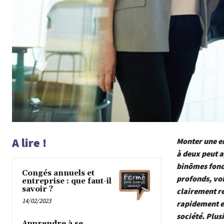
A lire !
Monter une en
à deux peut a
binômes fonda
Congés annuels et
profonds, voi
entreprise : que faut-il
savoir ?
clairement ré
14/02/2023
rapidement et
société. Plus
Apprendre à se