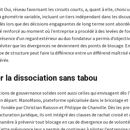
t Oui, réseau favorisant les circuits courts, a, quant à elle, choisi 
 géométrie variable, incluant un tiers indépendant dans les discu
dès lors que des décisions engageantes de long terme sont abordé
té renforcé au moment où l’entreprise a procédé à des levées de fo
résence d’un regard extérieur au duo fondateur a permis d’objectiv
’éviter que les divergences ne deviennent des points de blocage. E
pe de structure peut faire la différence entre un différend maîtrisé 
érée.
r la dissociation sans tabou
ions de gouvernance solides sont aussi celles qui envisagent dès l’
’un départ. ManoMano, plateforme spécialisée dans le bricolage et 
é fondée par Christian Raisson et Philippe de Chanville. Dès les pr
cturation juridique, ils ont intégré des clauses de rachat croisé et 
manière à prévenir tout blocage en cas de divergence ou de volonté
ette prévoyance leur a permis de continuer à piloter l’entreprise 