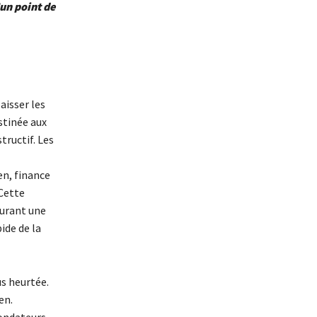
’un point de
aisser les
stinée aux
ructif. Les
en, finance
Cette
aurant une
ide de la
us heurtée.
en.