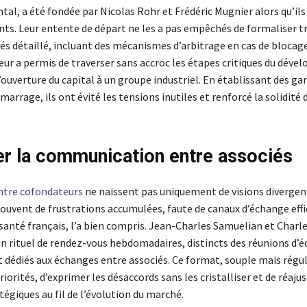
al, a été fondée par Nicolas Rohr et Frédéric Mugnier alors qu’ils
nts. Leur entente de départ ne les a pas empêchés de formaliser tr
és détaillé, incluant des mécanismes d’arbitrage en cas de blocag
leur a permis de traverser sans accroc les étapes critiques du dév
uverture du capital à un groupe industriel. En établissant des ga
marrage, ils ont évité les tensions inutiles et renforcé la solidité 
er la communication entre associés
entre cofondateurs
ne naissent pas uniquement de visions divergente
ouvent de frustrations accumulées, faute de canaux d’échange effi
santé français, l’a bien compris. Jean-Charles Samuelian et Charle
un rituel de rendez-vous hebdomadaires, distincts des réunions d’é
 dédiés aux échanges entre associés. Ce format, souple mais régu
priorités, d’exprimer les désaccords sans les cristalliser et de réajus
tégiques au fil de l’évolution du marché.