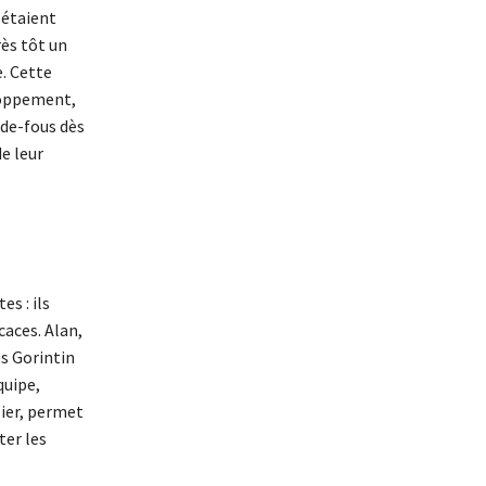
 étaient
ès tôt un
e. Cette
eloppement,
rde-fous dès
de leur
s : ils
caces. Alan,
s Gorintin
quipe,
lier, permet
ter les