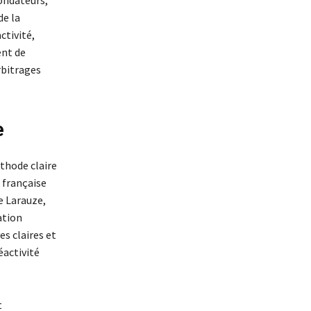
fondateurs,
de la
ctivité,
ent de
arbitrages
e
thode claire
 française
e Larauze,
ation
s claires et
éactivité
t