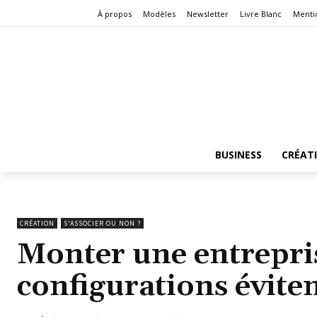
À propos
Modèles
Newsletter
Livre Blanc
Menti
BUSINESS
CRÉAT
CRÉATION
S'ASSOCIER OU NON ?
Monter une entrepris
configurations évite