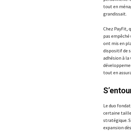
tout en ménage
grandissait.
Chez PayFit, 
pas empêché u
ont mis en pla
dispositif de 
adhésion à la
développement,
tout en assur
S’entour
Le duo fondat
certaine taill
stratégique. S
expansion dès 