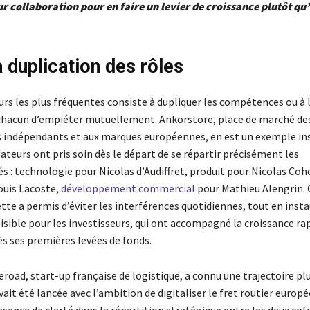
ur collaboration pour en faire un levier de croissance plutôt qu
a duplication des rôles
urs les plus fréquentes consiste à dupliquer les compétences ou à l
chacun d’empiéter mutuellement. Ankorstore, place de marché de
ndépendants et aux marques européennes, en est un exemple inst
teurs ont pris soin dès le départ de se répartir précisément les
s : technologie pour Nicolas d’Audiffret, produit pour Nicolas Coh
ouis Lacoste,
développement commercial
pour Mathieu Alengrin. 
tte a permis d’éviter les interférences quotidiennes, tout en inst
sible pour les investisseurs, qui ont accompagné la croissance rap
s ses premières levées de fonds.
veroad, start-up française de logistique, a connu une trajectoire pl
vait été lancée avec l’ambition de digitaliser le fret routier europé