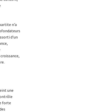
e
partite n’a
cofondateurs
ssorti d’un
ance,
e
 croissance,
re.
eint une
contrôle
e forte
 des