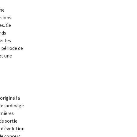
une
ssions
es. Ce
nds
er les
n période de
et une
origine la
le jardinage
emières
de sortie
 d’évolution
de concert,