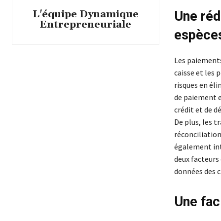
L'équipe Dynamique
Une réd
Entrepreneuriale
espèce
Les paiements 
caisse et les 
risques en éli
de paiement e
crédit et de d
De plus, les t
réconciliatio
également int
deux facteurs 
données des c
Une fac