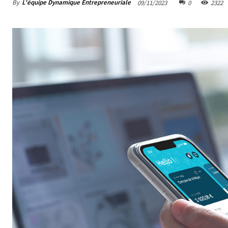
By
L'équipe Dynamique Entrepreneuriale
09/11/2023
0
2322