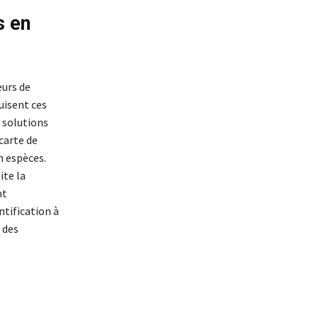
s en
eurs de
uisent ces
s solutions
carte de
n espèces.
ite la
nt
tification à
 des