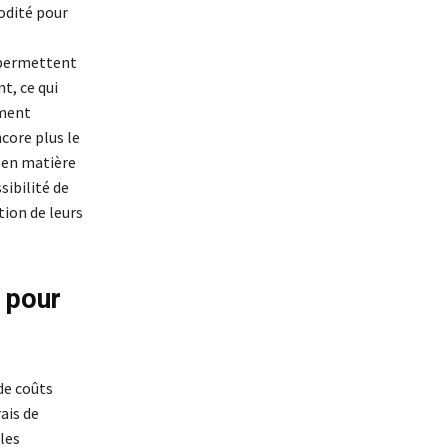
odité pour
e permettent
t, ce qui
ement
core plus le
 en matière
sibilité de
tion de leurs
 pour
de coûts
ais de
 les