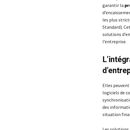
garantir la
pr
d’encaissemen
les plus stric
Standard). Cet
solutions d’e
l’entreprise.
L’intég
d’entre
Elles peuvent 
logiciels de 
synchronisati
des informatio
situation fina
Les solutions