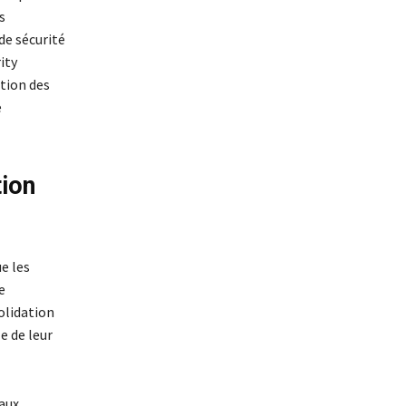
s
de sécurité
ity
ation des
e
tion
e les
e
olidation
e de leur
aux