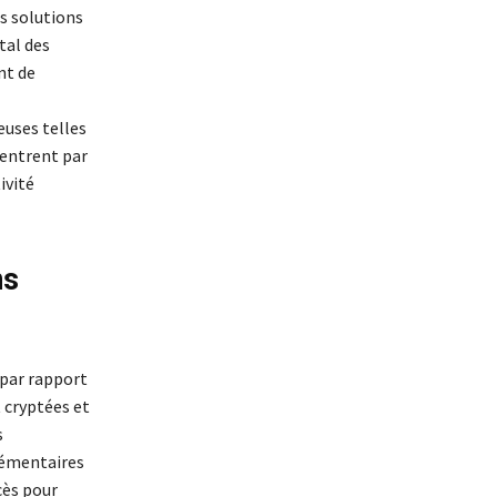
es solutions
tal des
nt de
euses telles
centrent par
ivité
ns
 par rapport
 cryptées et
s
lémentaires
cès pour