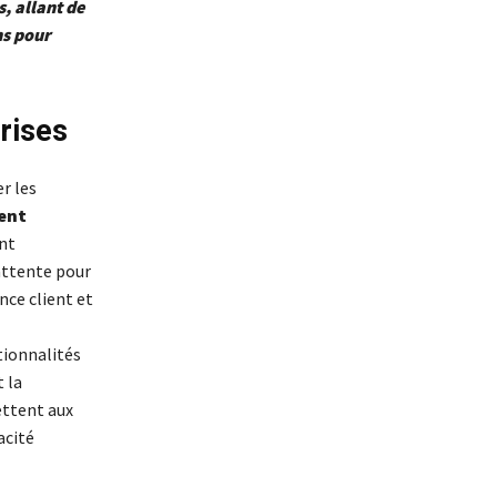
, allant de
ns pour
prises
r les
ent
nt
attente pour
ence client et
ionnalités
 la
ettent aux
acité