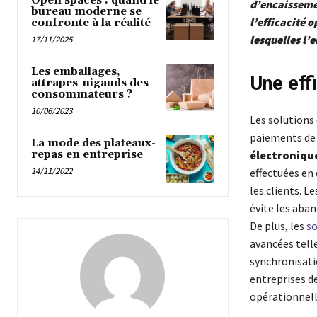
Open spaces : quand le
d’encaisseme
bureau moderne se
l’efficacité 
confronte à la réalité
lesquelles l’
17/11/2025
Les emballages,
Une eff
attrapes-nigauds des
consommateurs ?
10/06/2023
Les solutions
paiements de m
La mode des plateaux-
repas en entreprise
électroniqu
14/11/2022
effectuées en
les clients. L
évite les aban
De plus, les
so
avancées telle
synchronisati
entreprises de
opérationnell