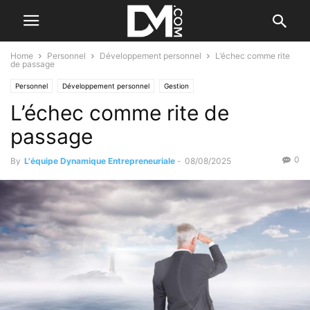
Home
Personnel
Développement personnel
L’échec comme rite
de passage
Personnel
Développement personnel
Gestion
L’échec comme rite de
Gestion du temps et du stress
Les difficultés
passage
0
By
L'équipe Dynamique Entrepreneuriale
-
08/08/2025