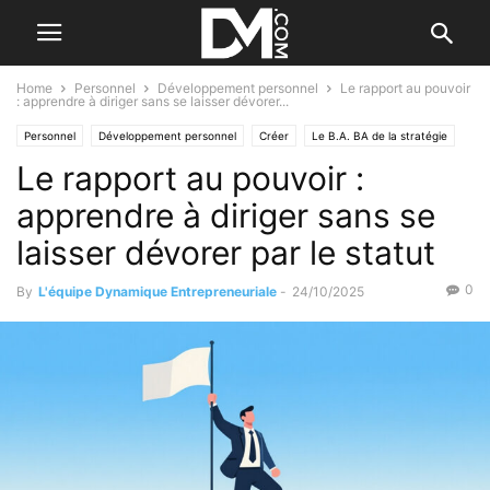
Home
Personnel
Développement personnel
Le rapport au pouvoir
: apprendre à diriger sans se laisser dévorer...
Personnel
Développement personnel
Créer
Le B.A. BA de la stratégie
Le rapport au pouvoir :
Management
Les qualités de l'entrepreneur
apprendre à diriger sans se
laisser dévorer par le statut
0
By
L'équipe Dynamique Entrepreneuriale
-
24/10/2025