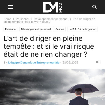
Home
Personnel
Développement personnel
L’art de diriger en
pleine tempête : et si le vrai risque...
Personnel
Développement personnel
Gestion
Le B.A. BA de la gestion
L’art de diriger en pleine
Les difficultés
Management
tempête : et si le vrai risque
était de ne rien changer ?
0
By
L'équipe Dynamique Entrepreneuriale
-
28/06/2026