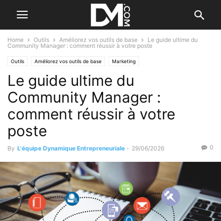
Home
Outils
Améliorez vos outils de base
Le guide ultime du
Community Manager : comment réussir à votre poste
Outils
Améliorez vos outils de base
Marketing
Le guide ultime du
Le B.A. BA de la communication
Community Manager :
comment réussir à votre
poste
0
By
L'équipe Dynamique Entrepreneuriale
-
29/06/2026