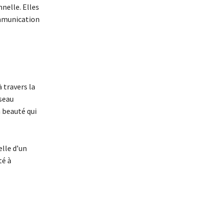
nelle. Elles
ommunication
 travers la
seau
 beauté qui
elle d’un
té à