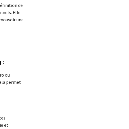
éfinition de
nnels. Elle
omouvoir une
 :
ro ou
Cela permet
tes
ue et