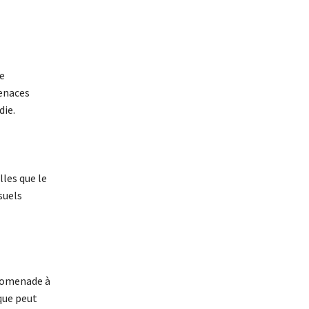
e
menaces
ie.
lles que le
suels
promenade à
que peut