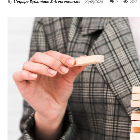
By
L'équipe Dynamique Entrepreneuriale
29/05/2024
0
2762