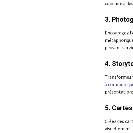
conduire à des
3. Photog
Encouragez l’
métaphoriquem
peuvent servir
4. Storyt
Transformez v
à communique
présentations
5. Cartes 
Créez des car
visuellement.