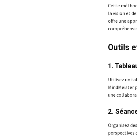
Cette méthode 
la vision et d
offre une app
compréhension
Outils e
1. Tablea
Utilisez un t
MindMeister p
une collaborat
2. Séance
Organisez des
perspectives 