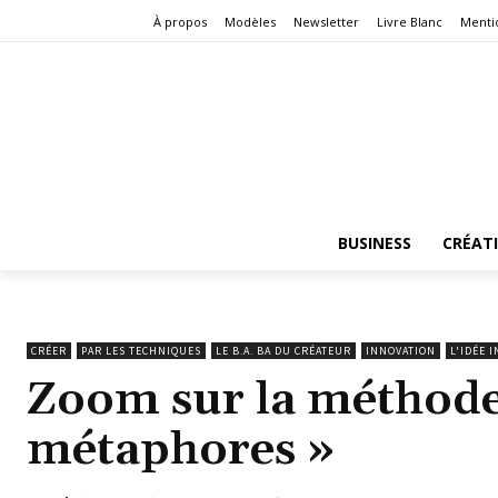
À propos
Modèles
Newsletter
Livre Blanc
Menti
BUSINESS
CRÉAT
CRÉER
PAR LES TECHNIQUES
LE B.A. BA DU CRÉATEUR
INNOVATION
L'IDÉE 
Zoom sur la méthode 
métaphores »