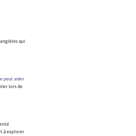
angibles qui
e peut aider
ier lors de
senté
t à explorer