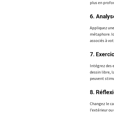
plus en profo
6. Analy
Appliquez une
métaphore. Ide
associés à vo
7. Exercic
Intégrez des e
dessin libre, 
peuvent stimu
8. Réflex
Changez le ca
l’extérieur o