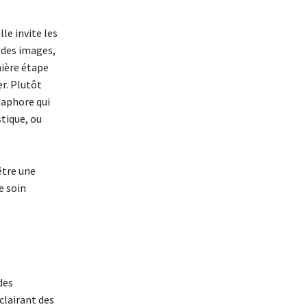
le invite les
à des images,
mière étape
er. Plutôt
taphore qui
tique, ou
être une
e soin
des
clairant des