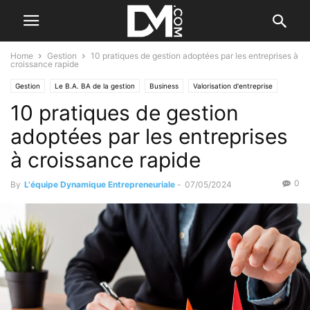
Home
Gestion
10 pratiques de gestion adoptées par les entreprises à
croissance rapide
Gestion
Le B.A. BA de la gestion
Business
Valorisation d'entreprise
10 pratiques de gestion
Reprendre/Céder
Vérifier l'entreprise
adoptées par les entreprises
à croissance rapide
0
By
L'équipe Dynamique Entrepreneuriale
-
07/05/2024