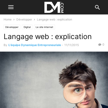
Home
Développer
Langage web : explication
Développer
Digital
Le site internet
Langage web : explication
0
By
L'équipe Dynamique Entrepreneuriale
-
11/11/2015