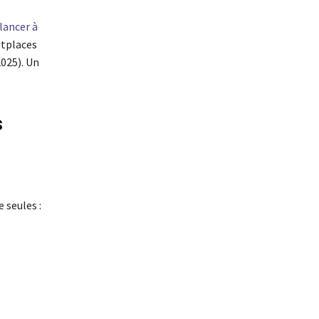
 lancer à
etplaces
2025). Un
s
s
 seules :