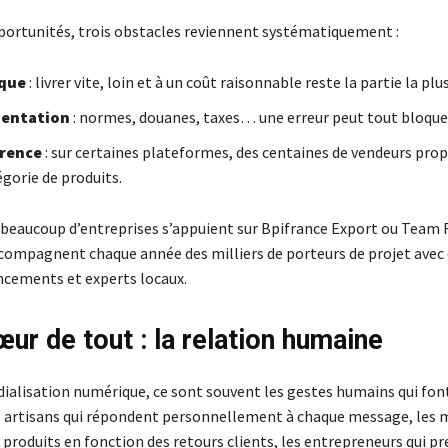
portunités, trois obstacles reviennent systématiquement :
ique
: livrer vite, loin et à un coût raisonnable reste la partie la pl
mentation
: normes, douanes, taxes… une erreur peut tout bloque
rrence
: sur certaines plateformes, des centaines de vendeurs pro
orie de produits.
 beaucoup d’entreprises s’appuient sur Bpifrance Export ou Team 
ccompagnent chaque année des milliers de porteurs de projet avec
ancements et experts locaux.
œur de tout : la relation humaine
dialisation numérique, ce sont souvent les gestes humains qui font
es artisans qui répondent personnellement à chaque message, les 
 produits en fonction des retours clients, les entrepreneurs qui p