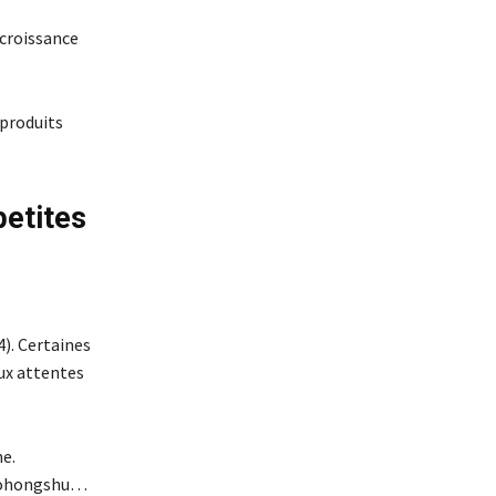
 croissance
 produits
petites
4). Certaines
ux attentes
e.
iaohongshu…