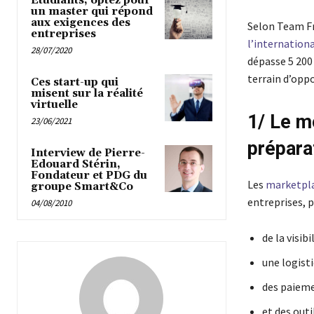
Étudiants, optez pour
un master qui répond
aux exigences des
Selon Team Fr
entreprises
l’internationa
28/07/2020
dépasse 5 200 
terrain d’opp
Ces start-up qui
misent sur la réalité
virtuelle
1/ Le m
23/06/2021
prépara
Interview de Pierre-
Edouard Stérin,
Fondateur et PDG du
Les
marketplac
groupe Smart&Co
entreprises, p
04/08/2010
de la visib
une logist
des paieme
et des outi