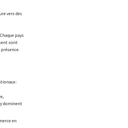
ure vers des
. Chaque pays
sent sont
 présence.
tionaux :
e,
a y dominent
mmerce en