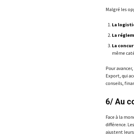
Malgré les op
La logist
La régle
La concu
même catég
Pour avancer,
Export, qui a
conseils, fin
6/ Au c
Face à la mon
différence. L
ajustent leurs