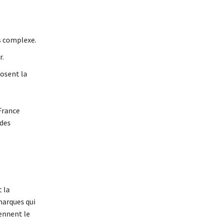
us complexe.
r.
posent la
France
 des
 la
marques qui
rennent le