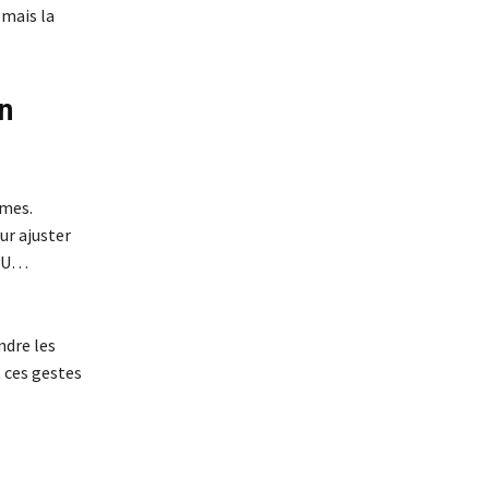
 mais la
n
rmes.
ur ajuster
ayU…
ndre les
 ces gestes