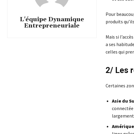
Pour beaucoup
L'équipe Dynamique
produits qu’il
Entrepreneuriale
Mais si l’accè
a ses habitud
celles qui pr
2/ Les r
Certaines zone
Asie du S
connectée 
largement
Amérique 
ligne grâce