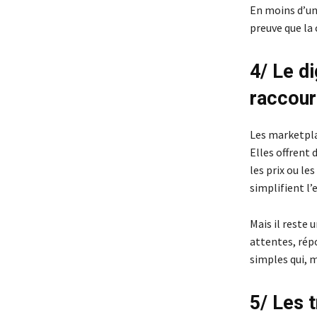
En moins d’un 
preuve que la 
4/ Le d
raccour
Les marketpla
Elles offrent
les prix ou le
simplifient l
Mais il reste
attentes, rép
simples qui, m
5/ Les t