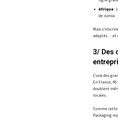
Afrique
: 
de Jumia.
Mais s’inscrir
adaptés… et un
3/ Des 
entrepr
L’une des gran
En France, 45 
doublent même
locales.
Comme cette p
Packaging re