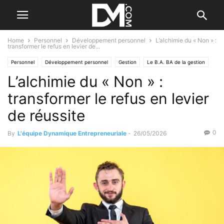
Home
Personnel
Développement personnel
L’alchimie du « Non » :
transformer le refus en levier de...
Personnel
Développement personnel
Gestion
Le B.A. BA de la gestion
L’alchimie du « Non » :
Les difficultés
transformer le refus en levier
de réussite
0
By
L'équipe Dynamique Entrepreneuriale
-
26/05/2026