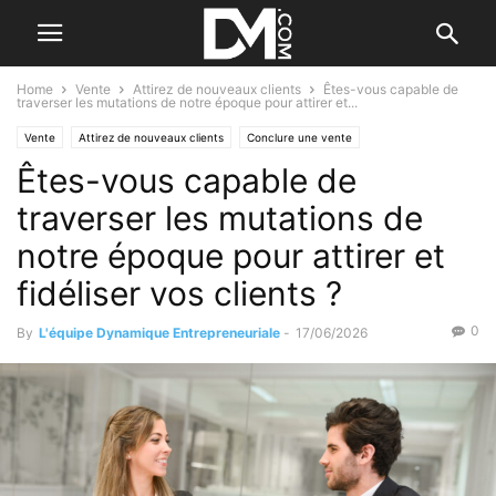
Home
Vente
Attirez de nouveaux clients
Êtes-vous capable de
traverser les mutations de notre époque pour attirer et...
Vente
Attirez de nouveaux clients
Conclure une vente
Êtes-vous capable de
Fidélisez vos clients
Les débuts de la vente
traverser les mutations de
notre époque pour attirer et
fidéliser vos clients ?
0
By
L'équipe Dynamique Entrepreneuriale
-
17/06/2026