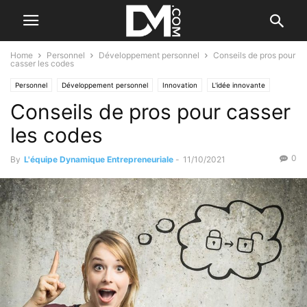
Home
Personnel
Développement personnel
Conseils de pros pour
casser les codes
Personnel
Développement personnel
Innovation
L'idée innovante
Conseils de pros pour casser
Tendance
Les tendances
Par les nouvelles tendances
les codes
0
By
L'équipe Dynamique Entrepreneuriale
-
11/10/2021