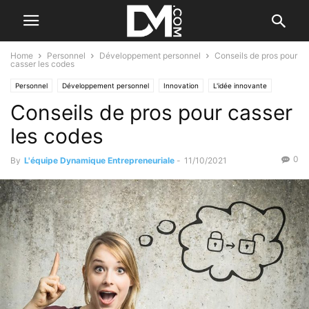
Home
Personnel
Développement personnel
Conseils de pros pour
casser les codes
Personnel
Développement personnel
Innovation
L'idée innovante
Conseils de pros pour casser
Tendance
Les tendances
Par les nouvelles tendances
les codes
0
By
L'équipe Dynamique Entrepreneuriale
-
11/10/2021