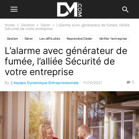
Home
Gestion
Gérer
L’alarme avec générateur de fumée, l’alliée
Sécurité de votre entreprise
Gestion
Gérer
Les difficultés
Reprendre/Céder
Vérifier l'entreprise
L’alarme avec générateur de
fumée, l’alliée Sécurité de
votre entreprise
0
By
L'équipe Dynamique Entrepreneuriale
-
11/10/2021