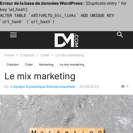
Erreur de la base de données WordPress :
[Duplicate entry '' for
key 'url_hash']
ALTER TABLE `x857vRLfU_blc_links` ADD UNIQUE KEY
`url_hash` (`url_hash`)
Home
Création
Créer
Le mix marketing
Création
Créer
Marketing
Le mix marketing
Le mix marketing
0
By
L'équipe Dynamique Entrepreneuriale
-
22/08/2023