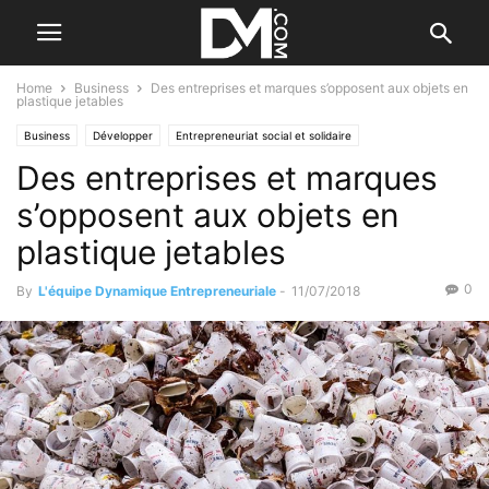
Home
Business
Des entreprises et marques s’opposent aux objets en
plastique jetables
Business
Développer
Entrepreneuriat social et solidaire
Des entreprises et marques
s’opposent aux objets en
plastique jetables
0
By
L'équipe Dynamique Entrepreneuriale
-
11/07/2018