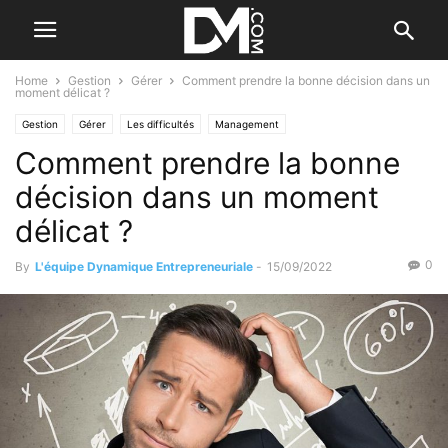
Home
Gestion
Gérer
Comment prendre la bonne décision dans un
moment délicat ?
Gestion
Gérer
Les difficultés
Management
Comment prendre la bonne
décision dans un moment
délicat ?
0
By
L'équipe Dynamique Entrepreneuriale
-
15/09/2022