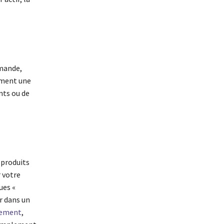
mmande,
lement une
nts ou de
 produits
 votre
ues «
r dans un
iement
,