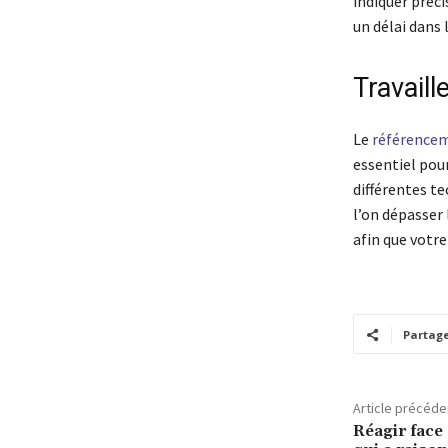
indiquer préc
un délai dans 
Travaill
Le
référencem
essentiel pour
différentes t
l’on dépasser 
afin que votr
Partag
Article précéde
Réagir face