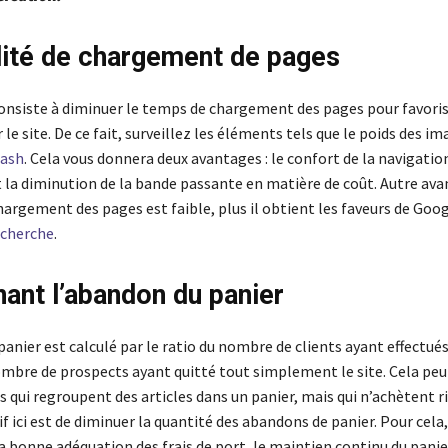
dité de chargement de pages
onsiste à diminuer le temps de chargement des pages pour favoris
 le site. De ce fait, surveillez les éléments tels que le poids des im
lash
. Cela vous donnera deux avantages : le confort de la navigatio
t la diminution de la bande passante en matière de coût. Autre ava
argement des pages est faible, plus il obtient les faveurs de Goog
echerche
.
ant l’abandon du panier
anier est calculé par le ratio du nombre de clients ayant effectué
nombre de prospects ayant quitté tout simplement le site. Cela pe
rs qui regroupent des articles dans un panier, mais qui n’achètent ri
tif ici est de diminuer la quantité des abandons de panier. Pour cela,
bonne adéquation des frais de port, le maintien continu du panier 