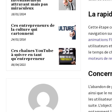
investissement
attrayant mais pas
miraculeux
La rapi
18/01/2024
Ces entrepreneurs de
Cette étape c
la culture qui
navigation sur
cartonnent
animations F
24/01/2016
utilisateurs e
Ces chaînes YouTube
le temps de ch
à suivre en tant
moteurs de r
qu’entrepreneur
06/04/2021
Concern
L’abandon de p
ainsi que le 
les utilisateu
suite. L’objec
notamment la 