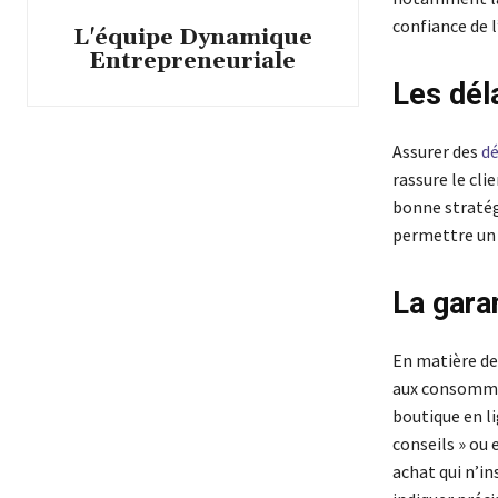
confiance de l
L'équipe Dynamique
Entrepreneuriale
Les déla
Assurer des
dé
rassure le cli
bonne stratég
permettre un n
La garan
En matière de
aux consommat
boutique en li
conseils » ou
achat qui n’in