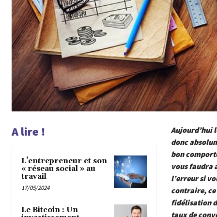
A lire !
Aujourd’hui l
donc absolume
bon comportem
L’entrepreneur et son
vous faudra a
« réseau social » au
travail
l’erreur si vo
17/05/2024
contraire, ce
fidélisation d
Le Bitcoin : Un
taux de conv