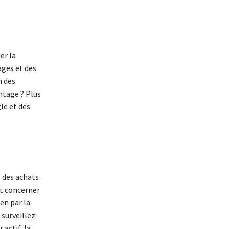
er la
ages et des
n des
ntage ? Plus
le et des
s des achats
ut concerner
en par la
 surveillez
actif, la