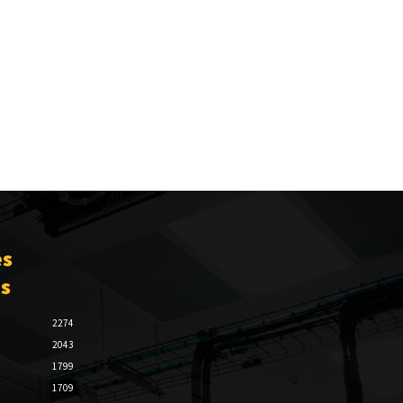
es
es
2274
2043
1799
1709