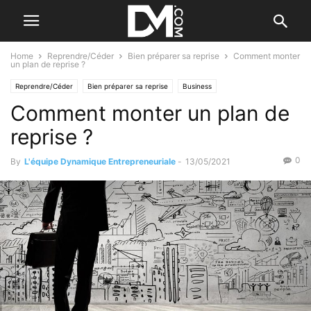
Home
Reprendre/Céder
Bien préparer sa reprise
Comment monter
un plan de reprise ?
Reprendre/Céder
Bien préparer sa reprise
Business
Comment monter un plan de
reprise ?
0
By
L'équipe Dynamique Entrepreneuriale
-
13/05/2021