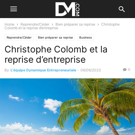
Home
Reprendre/Céder
Bien préparer sa reprise
Christophe
Colomb et la reprise d’entreprise
Reprendre/Céder
Bien préparer sa reprise
Business
Christophe Colomb et la
reprise d’entreprise
0
By
L'équipe Dynamique Entrepreneuriale
-
06/06/2023