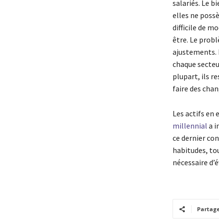
salariés. Le 
elles ne possè
difficile de m
être. Le prob
ajustements. 
chaque secteur
plupart, ils r
faire des chan
Les actifs en 
millennial
a i
ce dernier con
habitudes, tou
nécessaire d’é
Partag