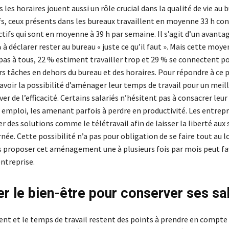
 les horaires jouent aussi un rôle crucial dans la qualité de vie au b
ifs, ceux présents dans les bureaux travaillent en moyenne 33 h c
ctifs qui sont en moyenne à 39 h par semaine. Il s’agit d’un avantag
% à déclarer rester au bureau « juste ce qu’il faut ». Mais cette moy
 pas à tous, 22 % estiment travailler trop et 29 % se connectent p
rs tâches en dehors du bureau et des horaires. Pour répondre à ce
voir la possibilité d’aménager leur temps de travail pour un meill
ver de l’efficacité. Certains salariés n’hésitent pas à consacrer leur
r emploi, les amenant parfois à perdre en productivité. Les entrep
r des solutions comme le télétravail afin de laisser la liberté aux 
rnée. Cette possibilité n’a pas pour obligation de se faire tout au l
 proposer cet aménagement une à plusieurs fois par mois peut fav
ntreprise.
er le bien-être pour conserver ses sa
nt et le temps de travail restent des points à prendre en compte 