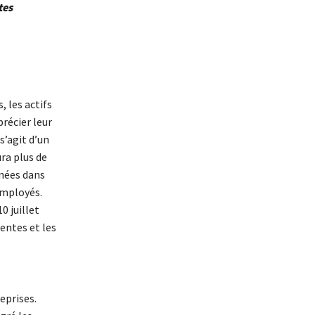
tes
, les actifs
précier leur
s’agit d’un
ura plus de
nnées dans
employés.
0 juillet
tentes et les
eprises.