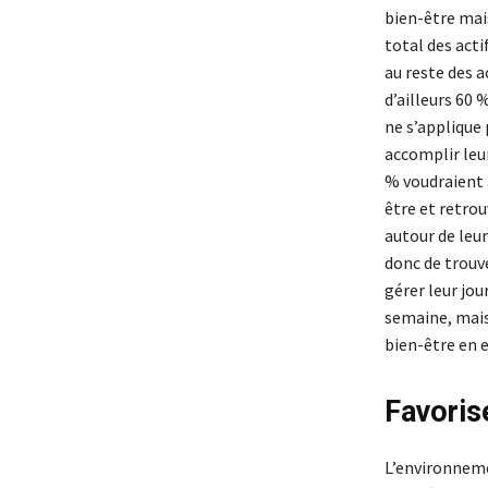
bien-être mais
total des act
au reste des a
d’ailleurs 60 
ne s’applique
accomplir leu
% voudraient a
être et retrou
autour de leu
donc de trouve
gérer leur jou
semaine, mais
bien-être en e
Favoris
L’environneme