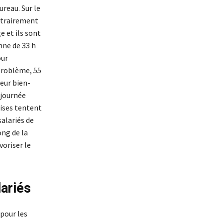
ureau. Sur le
ontrairement
e et ils sont
enne de 33 h
our
 problème, 55
eur bien-
 journée
rises tentent
salariés de
ong de la
oriser le
lariés
pour les