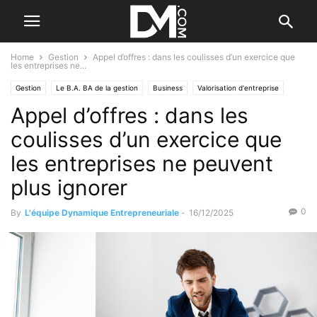
Home
Gestion
Appel d’offres : dans les coulisses d’un exercice que
les entreprises ne...
Gestion
Le B.A. BA de la gestion
Business
Valorisation d'entreprise
Appel d’offres : dans les
Reprendre/Céder
Vérifier l'entreprise
coulisses d’un exercice que
les entreprises ne peuvent
plus ignorer
0
By
L'équipe Dynamique Entrepreneuriale
-
16/12/2025