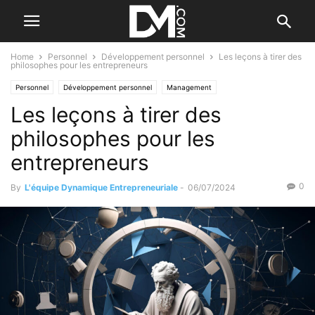
Home
Personnel
Développement personnel
Les leçons à tirer des
philosophes pour les entrepreneurs
Personnel
Développement personnel
Management
Les leçons à tirer des
Les qualités de l'entrepreneur
Business
Valorisation d'entreprise
philosophes pour les
entrepreneurs
0
By
L'équipe Dynamique Entrepreneuriale
-
06/07/2024